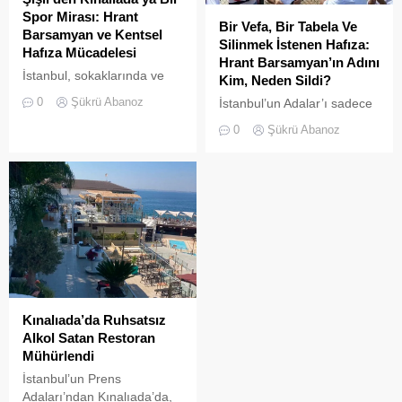
Spor Mirası: Hrant
Bir Vefa, Bir Tabela Ve
Barsamyan ve Kentsel
Silinmek İstenen Hafıza:
Hafıza Mücadelesi
Hrant Barsamyan’ın Adını
İstanbul, sokaklarında ve
Kim, Neden Sildi?
yeşil sahalarında
0
Şükrü Abanoz
İstanbul’un Adalar’ı sadece
yüzyıllardır biriktirdiği çok
vapurların yanaştığı,
kültürlü mirasıyla yaşayan
0
Şükrü Abanoz
yazlıkçıların nefes aldığı
devasa bir hafıza
toprak parçaları değildir;
mekânıdır.
aynı zamanda bu şehrin çok
kültürlü hafızası,
hoşgörünün ve ortak
yaşamın en canlı
tanıklarıdır.
Kınalıada’da Ruhsatsız
Alkol Satan Restoran
Mühürlendi
İstanbul’un Prens
Adaları’ndan Kınalıada’da,