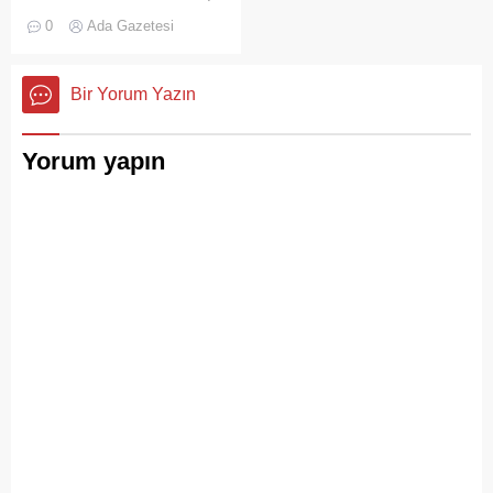
Su Sporları Kulübü
0
Ada Gazetesi
bünyesinde faaliyet
gösteren bir restoran,
ruhsatsız alkol saatğı
Bir Yorum Yazın
gereşçesiyle Adalar
Belediyesi tarafından
mühürlendi.
Yorum yapın