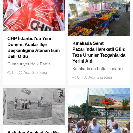
CHP İstanbul’da Yeni
Kınalıada Semt
Dönem: Adalar İlçe
Pazarı’nda Hareketli Gün:
Başkanlığına Atanan İsim
Taze Ürünler Tezgahlarda
Belli Oldu
Yerini Aldı
Cumhuriyet Halk Partisi
Kınalıada’da haftalık olarak
(CHP) Merkez Yönetim
0
Ada Gazetesi
kurulan semt pazarı, ada
Kurulu (MYK), İstanbul
0
Ada Gazetesi
sakinleri ve ziyaretçilerin
teşkilatında kapsamlı bir
katılımıyla her zamanki
yenilenmeye giderek 23
canlılığına ulaştı.
ilçenin yönetimine yeni
isimler atadı
Şişli’den Kınalıada’ya Bir