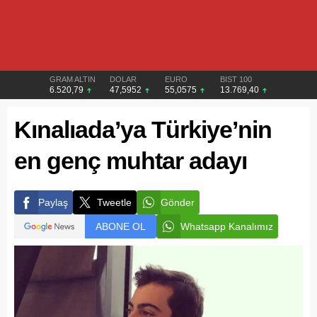
GRAM ALTIN
DOLAR
EURO
BIST 100
6.520,79
47,5952
55,0575
13.769,40
Kınalıada’ya Türkiye’nin
en genç muhtar adayı
Paylaş
Tweetle
Gönder
ABONE OL
Whatsapp Kanalımız