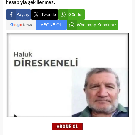
hesabıyla şekillenmez.
Paylaş
Tweetle
Gönder
ABONE OL
Whatsapp Kanalımız