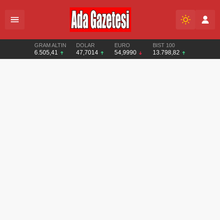
GRAM ALTIN
DOLAR
EURO
BIST 100
6.505,41
47,7014
54,9990
13.798,82