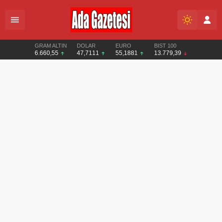
GRAM ALTIN
DOLAR
EURO
BIST 100
6.660,55
47,7111
55,1881
13.779,39