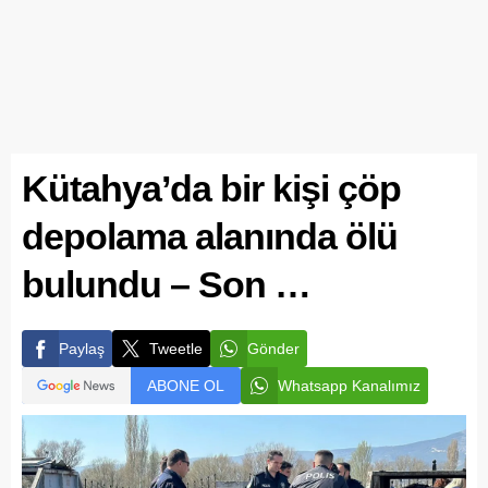
Kütahya’da bir kişi çöp
depolama alanında ölü
bulundu – Son …
Paylaş
Tweetle
Gönder
ABONE OL
Whatsapp Kanalımız