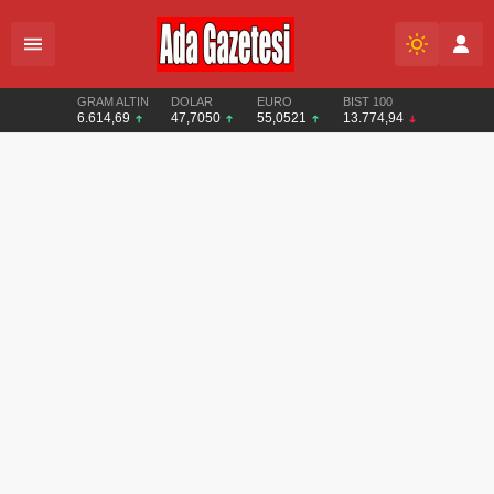
GRAM ALTIN
DOLAR
EURO
BIST 100
6.614,69
47,7050
55,0521
13.774,94