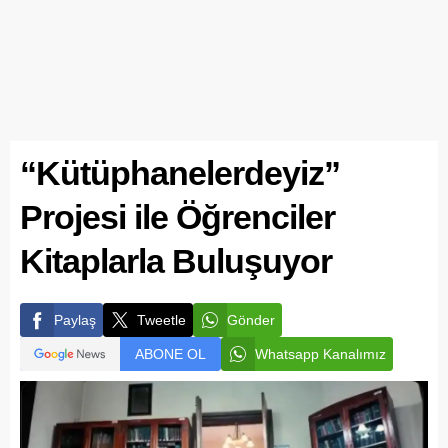
“Kütüphanelerdeyiz”
Projesi ile Öğrenciler
Kitaplarla Buluşuyor
Paylaş
Tweetle
Gönder
ABONE OL
Whatsapp Kanalımız