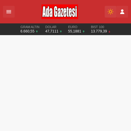
GRAM ALTIN
DOLAR
EURO
BIST 100
6.660,55
47,7111
55,1881
13.779,39