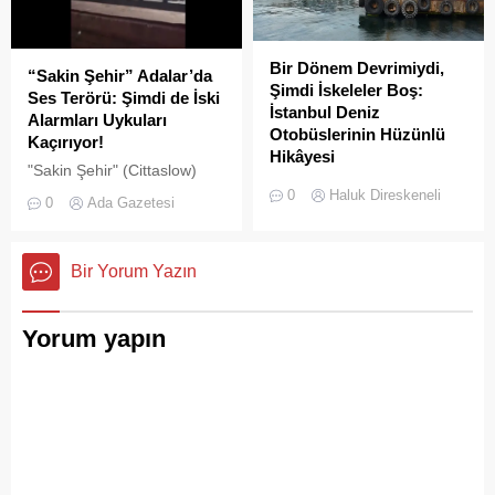
Bir Dönem Devrimiydi,
“Sakin Şehir” Adalar’da
Şimdi İskeleler Boş:
Ses Terörü: Şimdi de İski
İstanbul Deniz
Alarmları Uykuları
Otobüslerinin Hüzünlü
Kaçırıyor!
Hikâyesi
"Sakin Şehir" (Cittaslow)
2000’li yılların başında
adayı olan İstanbul’un incisi
0
Haluk Direskeneli
0
Ada Gazetesi
İstanbul’da deniz ulaşımı,
Adalar'da gürültü kirliliği
sadece bir seyahat aracı
bitmek bilmiyor.
değil; Adalar ile kent
Bir Yorum Yazın
merkezi arasında kurulan
tıkır tıkır işleyen, prestijli ve
konforlu güvenli bir yaşam
Yorum yapın
ritmiydi.