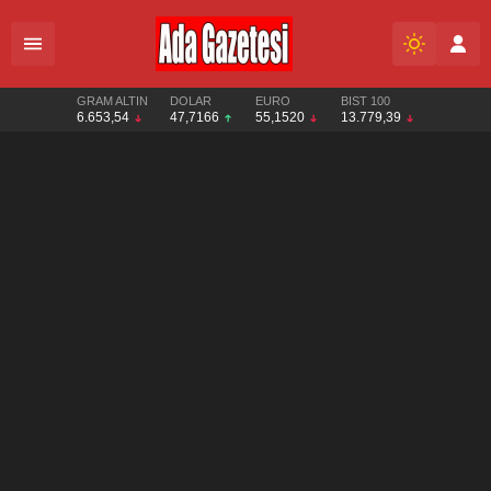
GRAM ALTIN
DOLAR
EURO
BIST 100
6.653,54
47,7166
55,1520
13.779,39