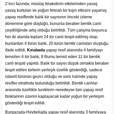
2’inci fazında; müsilaj felaketinin etkilerinden yavaş
yavaş kurtulan ve yoğun fırtınalı bir kışın etkisini yaşamış
yapay resiflerde balık tür sayısının önceki izleme
dönemine göre düştüğü, bununla beraber bentik canlı
çeşitliliğinde artış olduğu belirtildi. Tüm çalışma boyunca
her iki alanda toplam 24 tür canlı tespit edilmiş olup,
bunlardan 4 türün balık, 20 türün bentik canlıdan oluştuğu
ifade edildi.
Kınalıada
yapay resif alanında 4 familyayı
temsilen 4 tür balık, 8 filumu temsil eden 11 tür bentik
canlı tespiti yapıldı. Balık tür sayısı düşük olmakla beraber
tespit edilen türlerin yerleşik özellik gösterdiği, sadece
istavrit türünün gezici olduğu ve sürü halinde yapay
resifler etrafında bulunduğu belirtildi. Bentik canlılar
arasında özellikle tuniklerin neredeyse tüm yapay resif
bloklarının üzerini kaplayacak kadar yoğun bir yerleşim
gösterdiği tespit edildi.
Burgazada-Heybeliada yapay resif alanında 3 familyaya