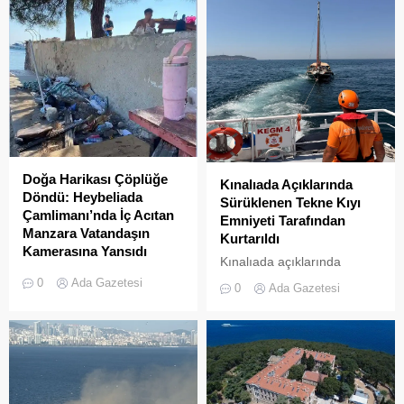
Doğa Harikası Çöplüğe
Kınalıada Açıklarında
Döndü: Heybeliada
Sürüklenen Tekne Kıyı
Çamlimanı’nda İç Acıtan
Emniyeti Tarafından
Manzara Vatandaşın
Kurtarıldı
Kamerasına Yansıdı
Kınalıada açıklarında
Heybeliada’da yer alan
makine arızası nedeniyle
0
Ada Gazetesi
0
Ada Gazetesi
Çamlimanı Koyu,
denizde mahsur kalan bir
duyarsızlık ve hizmet
tekne, Kıyı Emniyeti Genel
eksikliğinin kurbanı oldu.
Müdürlüğü (KEGM)
Doğal güzelliğiyle bilinen
ekiplerinin zamanında
koyun her köşesinin çöple
müdahalesiyle kurtarıldı.
dolduğu o anlar, bir
vatandaşın kamerasına