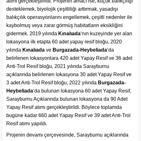
atımı gerçekleştirildi. Projenin amacı ise, küçük balıkçılığı
desteklemek, biyolojik çeşitliliği arttırmak, yasadışı
balıkçılık operasyonlarını engellemek, çeşitli nedenler ile
kaybolmuş veya zarar görmüş habitatların eksikliğini
gidermek. 2019 yılında
Kınalıada
‘nın kuzeyinde yer alan
lokasyona ilk etapta 60 adet yapay resif bloğu, 2020
yılında
Kınalıada
ve
Burgazada-Heybeliada
‘da
belirlenen lokasyonlara 420 adet Yapay Resif ve 36 adet
Anti-Trol Resif bloğu, 2021 yılında Sarayburnu
açıklarında belirlenen lokasyona 30 adet Yapay Resif ve
3 adet Anti-Trol Resif bloğu, 2022 yılında
Burgazada-
Heybeliada
‘da bulunan lokasyona 60 adet Yapay Resif,
Sarayburnu Açıklarında bulunan lokasyona da 90 Adet
Yapay Resif atımı gerçekleştirildi. Böylece toplamda
bugüne kadar 660 adet Yapay Resif ve 39 adet Anti-Trol
Resif atımı yapıldı.
Projenin devamı çerçevesinde, Sarayburnu açıklarında