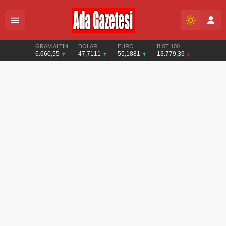
GRAM ALTIN
DOLAR
EURO
BIST 100
6.660,55
47,7111
55,1881
13.779,39