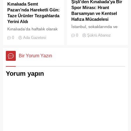
Şişli’den Kınalıada’ya Bir
Kınalıada Semt
Spor Mirası: Hrant
Pazarı’nda Hareketli Gün:
Barsamyan ve Kentsel
Taze Ürünler Tezgahlarda
Hafıza Mücadelesi
Yerini Aldı
İstanbul, sokaklarında ve
Kınalıada’da haftalık olarak
yeşil sahalarında
kurulan semt pazarı, ada
0
Şükrü Abanoz
0
Ada Gazetesi
yüzyıllardır biriktirdiği çok
sakinleri ve ziyaretçilerin
kültürlü mirasıyla yaşayan
katılımıyla her zamanki
devasa bir hafıza
canlılığına ulaştı.
Bir Yorum Yazın
mekânıdır.
Yorum yapın