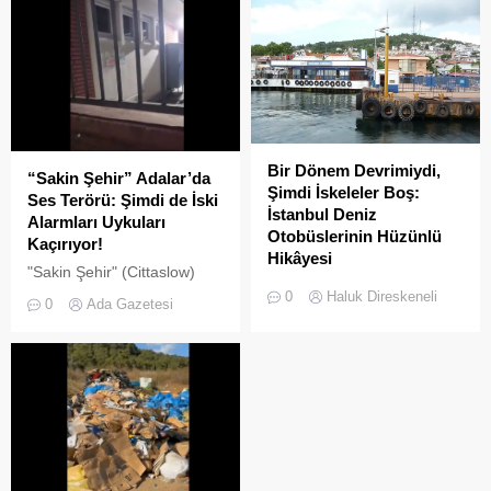
hareketlilik dikkat çekiyor.
Bir Dönem Devrimiydi,
“Sakin Şehir” Adalar’da
Şimdi İskeleler Boş:
Ses Terörü: Şimdi de İski
İstanbul Deniz
Alarmları Uykuları
Otobüslerinin Hüzünlü
Kaçırıyor!
Hikâyesi
"Sakin Şehir" (Cittaslow)
2000’li yılların başında
adayı olan İstanbul’un incisi
0
Haluk Direskeneli
0
Ada Gazetesi
İstanbul’da deniz ulaşımı,
Adalar'da gürültü kirliliği
sadece bir seyahat aracı
bitmek bilmiyor.
değil; Adalar ile kent
merkezi arasında kurulan
tıkır tıkır işleyen, prestijli ve
konforlu güvenli bir yaşam
ritmiydi.