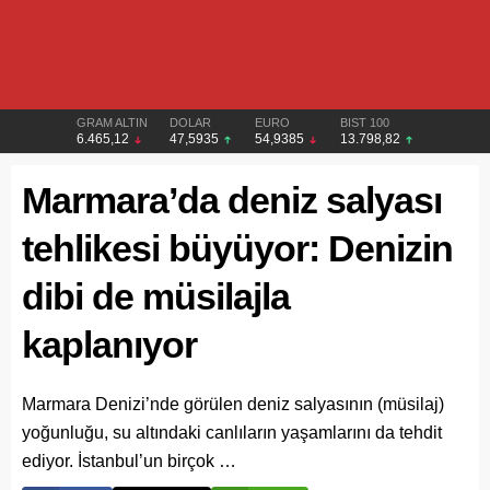
GRAM ALTIN
DOLAR
EURO
BIST 100
6.465,12
47,5935
54,9385
13.798,82
Marmara’da deniz salyası
tehlikesi büyüyor: Denizin
dibi de müsilajla
kaplanıyor
Marmara Denizi’nde görülen deniz salyasının (müsilaj)
yoğunluğu, su altındaki canlıların yaşamlarını da tehdit
ediyor. İstanbul’un birçok …