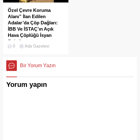
Özel Çevre Koruma
Alanı” İlan Edilen
Adalar’da Çöp Dağları:
İBB Ve İSTAÇ’ın Açık
Hava Çöplüğü İsyan
Ettirdi
0
Ada Gazetesi
Adalar'da çekilen çöp
görüntüleri pes dedirtti.
Sanılanın aksine bu çöpler
Bir Yorum Yazın
duyarsız vatandaşlar
tarafından değil; İBB, İSTAÇ
ve Adalar Belediyesi eliyle
Yorum yapın
doğanın ortasına dökülüyor