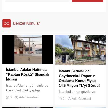
Benzer Konular
İstanbul Adalar Hattında
İstanbul Adalar’da
“Kaptan Köşkü” Skandalı
Gayrimenkul Raporu:
İddiası
Ortalama Konut Fiyatı
İstanbul'da her gün binlerce
14.5 Milyon TL’yi Gördü!
kişinin yolculuk yaptığı
İstanbul'un en gözde ve
Adalar hattında kaydedilen
tarihi lokasyonlarından biri
0
Ada Gazetesi
0
Ada Gazetesi
görüntüler "bu kadarına da
olan Adalar ilçesinde,
pes" dedirtti
gayrimenkul piyasasındaki