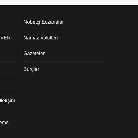
Nöbetçi Eczaneler
 VER
Namaz Vakitleri
Gazeteler
Burçlar
letişim
deme