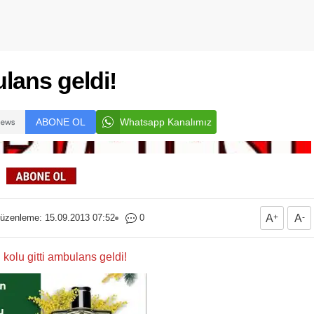
ulans geldi!
ABONE OL
Whatsapp Kanalımız
üzenleme: 15.09.2013 07:52
0
A
+
A
-