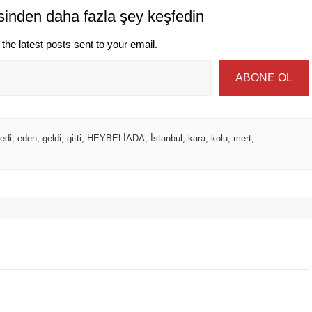
sinden daha fazla şey keşfedin
the latest posts sent to your email.
ABONE OL
edi
,
eden
,
geldi
,
gitti
,
HEYBELİADA
,
İstanbul
,
kara
,
kolu
,
mert
,