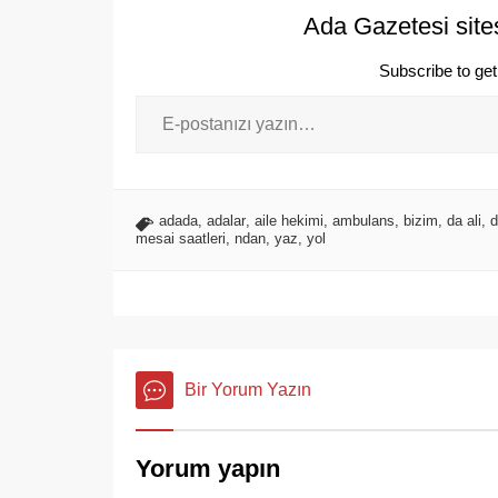
Ada Gazetesi site
Subscribe to get 
adada
,
adalar
,
aile hekimi
,
ambulans
,
bizim
,
da ali
,
d
mesai saatleri
,
ndan
,
yaz
,
yol
Bir Yorum Yazın
Yorum yapın