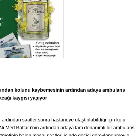
uğundan kolunu kaybemesinin ardından adaya ambulans
yacağı kaygısı yaşıyor
ardından saatler sonra hastaneye ulaştırılabildiği için kolu
Ali Mert Baltacı’nın ardından adaya tam donanımlı bir ambulans
izmetinin halen mesai saatleri içinde geçici görevlendirmeyle