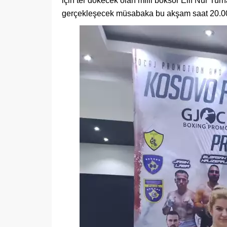
için ter dökecek olan milli boksör Elif Nur T
gerçekleşecek müsabaka bu akşam saat 20.0