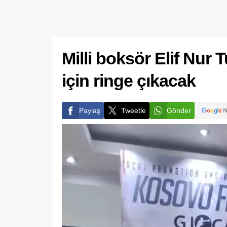
Milli boksör Elif Nur
için ringe çıkacak
Paylaş
Tweetle
Gönder