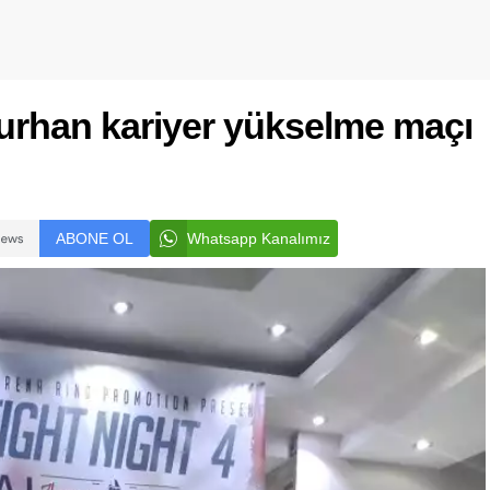
 Turhan kariyer yükselme maçı
ABONE OL
Whatsapp Kanalımız