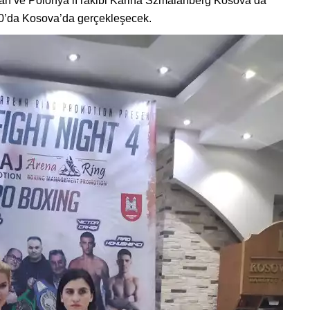
urhan ve Polonya’lı rakibi Karina Szmalanberg Kosova’da
0’da Kosova’da gerçekleşecek.