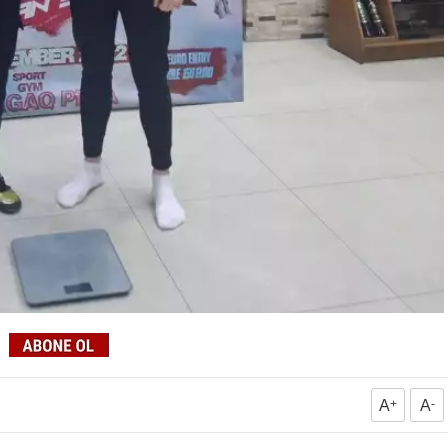
A
+
A
-