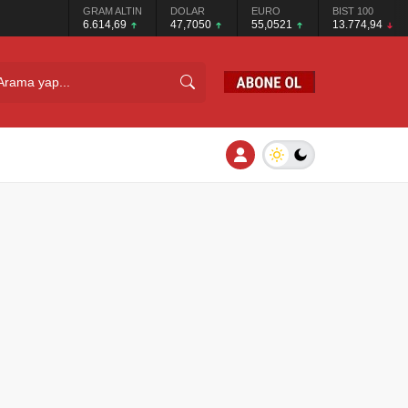
GRAM ALTIN
DOLAR
EURO
BIST 100
6.614,69
47,7050
55,0521
13.774,94