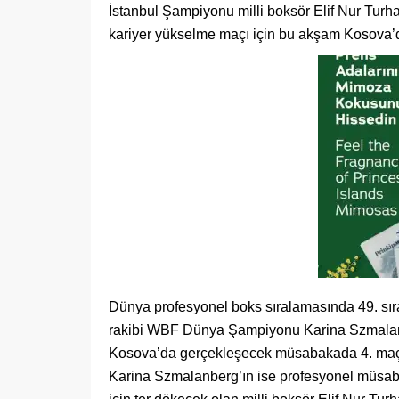
İstanbul Şampiyonu milli boksör Elif Nur Tu
kariyer yükselme maçı için bu akşam Kosova’d
Dünya profesyonel boks sıralamasında 49. sırad
rakibi WBF Dünya Şampiyonu Karina Szmalanb
Kosova’da gerçekleşecek müsabakada 4. maçı iç
Karina Szmalanberg’ın ise profesyonel müsaba