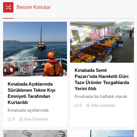
Benzer Konular
Kınalıada Semt
Pazarı’nda Hareketli Gün:
Taze Ürünler Tezgahlarda
Kınalıada Açıklarında
Yerini Aldı
Sürüklenen Tekne Kıyı
Emniyeti Tarafından
Kınalıada’da haftalık olarak
Kurtarıldı
kurulan semt pazarı, ada
0
Ada Gazetesi
sakinleri ve ziyaretçilerin
Kınalıada açıklarında
katılımıyla her zamanki
makine arızası nedeniyle
0
Ada Gazetesi
canlılığına ulaştı.
denizde mahsur kalan bir
tekne, Kıyı Emniyeti Genel
Müdürlüğü (KEGM)