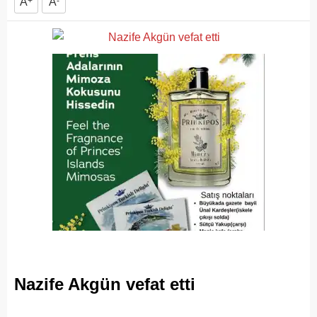
A
+
A
-
Nazife Akgün vefat etti