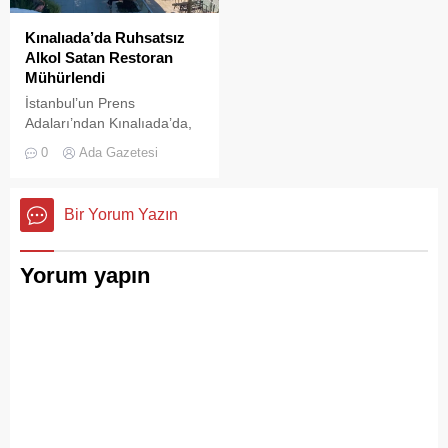
Kınalıada’da Ruhsatsız
Alkol Satan Restoran
Mühürlendi
İstanbul’un Prens
Adaları’ndan Kınalıada’da,
Su Sporları Kulübü
0
Ada Gazetesi
bünyesinde faaliyet
gösteren bir restoran,
ruhsatsız alkol saatğı
Bir Yorum Yazın
gereşçesiyle Adalar
Belediyesi tarafından
mühürlendi.
Yorum yapın