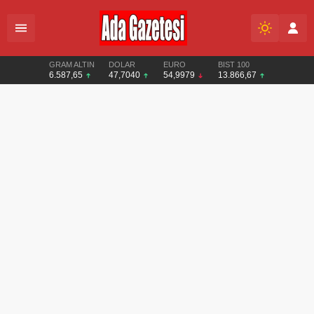
GRAM ALTIN
DOLAR
EURO
BIST 100
6.587,65
47,7040
54,9979
13.866,67