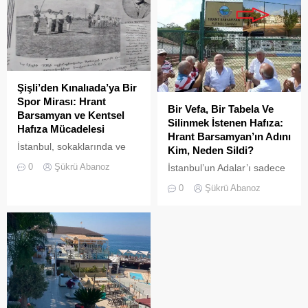
ekiplerinin zamanında
müdahalesiyle kurtarıldı.
Şişli’den Kınalıada’ya Bir
Spor Mirası: Hrant
Bir Vefa, Bir Tabela Ve
Barsamyan ve Kentsel
Silinmek İstenen Hafıza:
Hafıza Mücadelesi
Hrant Barsamyan’ın Adını
İstanbul, sokaklarında ve
Kim, Neden Sildi?
yeşil sahalarında
0
Şükrü Abanoz
İstanbul’un Adalar’ı sadece
yüzyıllardır biriktirdiği çok
vapurların yanaştığı,
kültürlü mirasıyla yaşayan
0
Şükrü Abanoz
yazlıkçıların nefes aldığı
devasa bir hafıza
toprak parçaları değildir;
mekânıdır.
aynı zamanda bu şehrin çok
kültürlü hafızası,
hoşgörünün ve ortak
yaşamın en canlı
tanıklarıdır.