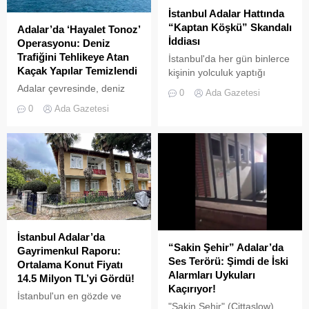
İstanbul Adalar Hattında
“Kaptan Köşkü” Skandalı
Adalar’da ‘Hayalet Tonoz’
İddiası
Operasyonu: Deniz
Trafiğini Tehlikeye Atan
İstanbul'da her gün binlerce
Kaçak Yapılar Temizlendi
kişinin yolculuk yaptığı
Adalar hattında kaydedilen
Adalar çevresinde, deniz
0
Ada Gazetesi
görüntüler "bu kadarına da
trafiğini tehlikeye sokan ve
0
Ada Gazetesi
pes" dedirtti
çevre kirliliğine neden olan
usulsüz tonozlara yönelik
geniş çaplı bir temizlik ve
denetim operasyonu
gerçekleştirildi.
İstanbul Adalar’da
“Sakin Şehir” Adalar’da
Gayrimenkul Raporu:
Ses Terörü: Şimdi de İski
Ortalama Konut Fiyatı
Alarmları Uykuları
14.5 Milyon TL’yi Gördü!
Kaçırıyor!
İstanbul'un en gözde ve
"Sakin Şehir" (Cittaslow)