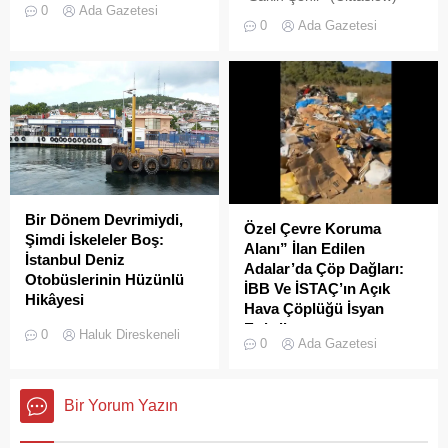
tarihi lokasyonlarından biri
0
Ada Gazetesi
adayı olan İstanbul’un incisi
olan Adalar ilçesinde,
0
Ada Gazetesi
Adalar'da gürültü kirliliği
gayrimenkul piyasasındaki
bitmek bilmiyor.
hareketlilik dikkat çekiyor.
Bir Dönem Devrimiydi,
Özel Çevre Koruma
Şimdi İskeleler Boş:
Alanı” İlan Edilen
İstanbul Deniz
Adalar’da Çöp Dağları:
Otobüslerinin Hüzünlü
İBB Ve İSTAÇ’ın Açık
Hikâyesi
Hava Çöplüğü İsyan
2000’li yılların başında
Ettirdi
0
Haluk Direskeneli
0
Ada Gazetesi
İstanbul’da deniz ulaşımı,
Adalar'da çekilen çöp
sadece bir seyahat aracı
görüntüleri pes dedirtti.
değil; Adalar ile kent
Sanılanın aksine bu çöpler
Bir Yorum Yazın
merkezi arasında kurulan
duyarsız vatandaşlar
tıkır tıkır işleyen, prestijli ve
tarafından değil; İBB, İSTAÇ
konforlu güvenli bir yaşam