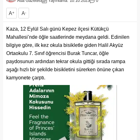
Ada Gazetesi
Yayınlama: 10.10.2023
0
A
+
A
-
Kaza, 12 Eylül Salı günü Kepez ilçesi Kütükçü
Mahallesi’nde öğle saatlerinde meydana geldi. Edinilen
bilgiye göre, ilk kez okula bisikletle giden Halil Akyüz
Ortaokulu 7. Sınıf öğrencisi Burak Tuncar, öğle
paydosunun ardından tekrar okula gittiği sırada rampa
aşağı hızlı bir şekilde bisikletini sürerken önüne çıkan
kamyonete çarptı.