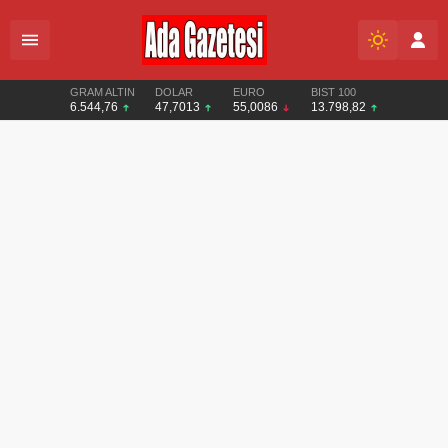
GRAM ALTIN
DOLAR
EURO
BIST 100
6.544,76
47,7013
55,0086
13.798,82