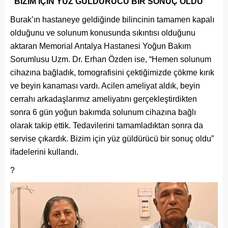
“BİZİM İÇİN YÜZ GÜLDÜRÜCÜ BİR SONUÇ OLDU”
Burak’ın hastaneye geldiğinde bilincinin tamamen kapalı
olduğunu ve solunum konusunda sıkıntısı olduğunu
aktaran Memorial Antalya Hastanesi Yoğun Bakım
Sorumlusu Uzm. Dr. Erhan Özden ise, “Hemen solunum
cihazına bağladık, tomografisini çektiğimizde çökme kırık
ve beyin kanaması vardı. Acilen ameliyat aldık, beyin
cerrahı arkadaşlarımız ameliyatını gerçekleştirdikten
sonra 6 gün yoğun bakımda solunum cihazına bağlı
olarak takip ettik. Tedavilerini tamamladıktan sonra da
servise çıkardık. Bizim için yüz güldürücü bir sonuç oldu”
ifadelerini kullandı.
?