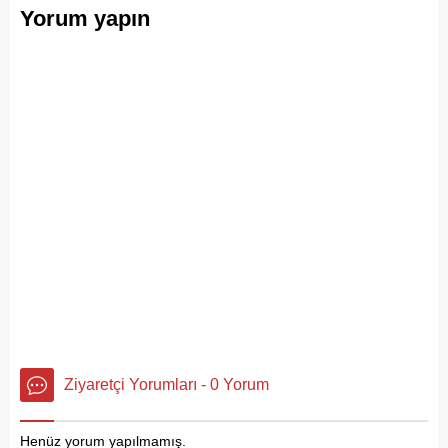
ve Adalar Belediyesi eliyle
Yorum yapın
ritmiydi.
doğanın ortasına dökülüyor
Ziyaretçi Yorumları - 0 Yorum
Henüz yorum yapılmamış.