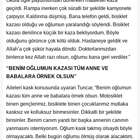
Okula öğle paydosundan dönerken maalesef kaza
geçirdi. Rampa inerken çok süratli bir şekilde kamyonete
çarpıyor. Kaldırıma düşmüş. Bana telefon geldi, bisiklet
kazası olduğu ve oğlumun yaralandığı söylendi. Bisiklet
kazası denilince küçük bir kaza bekliyordum. Böyle
olduğunu görünce çok kötü olduk. Hastaneye geldik ve
Allah’a çok şükür hayata döndü. Doktorlarımızdan
binlerce kez Allah razı olsun, oğlumu bana geri verdiler.”
“BENİM OĞLUMUN KAZASI TÜM ANNE VE
BABALARA ÖRNEK OLSUN”
Aileleri kask konusunda uyaran Tuncar, “Benim oğlumun
kazası tüm anne ve babalara örnek olsun. Motosiklet
binen gençlerimiz, bisiklete binen çocuklarımız mutlaka
kasksız ve kolluksuz binmesinler. Dikkatli bir şekilde
binsinler. Benim canım yandı bir başka annenin canının
yanmasını istemiyorum. Oğlum kask takmış olsaydı böyle
olmayacaktı. Belki bugün oğlumu ölmüş olarak alacaktım.