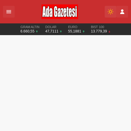
GRAM ALTIN
DOLAR
EURO
BIST 100
6.660,55
47,7111
55,1881
13.779,39