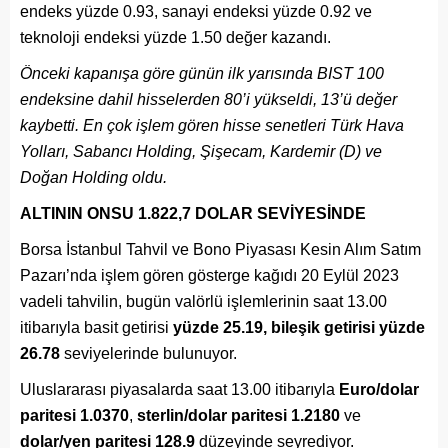
endeks yüzde 0.93, sanayi endeksi yüzde 0.92 ve
teknoloji endeksi yüzde 1.50 değer kazandı.
Önceki kapanışa göre günün ilk yarısında BIST 100
endeksine dahil hisselerden 80’i yükseldi, 13’ü değer
kaybetti. En çok işlem gören hisse senetleri Türk Hava
Yolları, Sabancı Holding, Şişecam, Kardemir (D) ve
Doğan Holding oldu.
ALTININ ONSU 1.822,7 DOLAR SEVİYESİNDE
Borsa İstanbul Tahvil ve Bono Piyasası Kesin Alım Satım
Pazarı’nda işlem gören gösterge kağıdı 20 Eylül 2023
vadeli tahvilin, bugün valörlü işlemlerinin saat 13.00
itibarıyla basit getirisi
yüzde 25.19, bileşik getirisi yüzde
26.78
seviyelerinde bulunuyor.
Uluslararası piyasalarda saat 13.00 itibarıyla
Euro/dolar
paritesi 1.0370
,
sterlin/dolar paritesi 1.2180
ve
dolar/yen paritesi 128.9
düzeyinde seyrediyor.