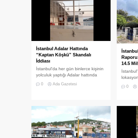
İstanbul Adalar Hattında
İstanbu
“Kaptan Köşkü” Skandalı
Raporu:
İddiası
14.5 Mi
İstanbul'da her gün binlerce kişinin
İstanbul
yolculuk yaptığı Adalar hattında
lokasyon
kaydedilen görüntüler "bu kadarına
ilçesind
0
Ada Gazetesi
0
da pes" dedirtti
piyasasın
çekiyor.