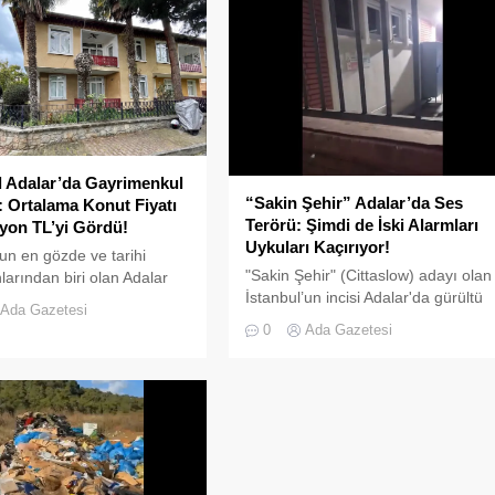
l Adalar’da Gayrimenkul
“Sakin Şehir” Adalar’da Ses
 Ortalama Konut Fiyatı
Terörü: Şimdi de İski Alarmları
lyon TL’yi Gördü!
Uykuları Kaçırıyor!
'un en gözde ve tarihi
"Sakin Şehir" (Cittaslow) adayı olan
larından biri olan Adalar
İstanbul’un incisi Adalar'da gürültü
e, gayrimenkul
Ada Gazetesi
kirliliği bitmek bilmiyor.
daki hareketlilik dikkat
0
Ada Gazetesi