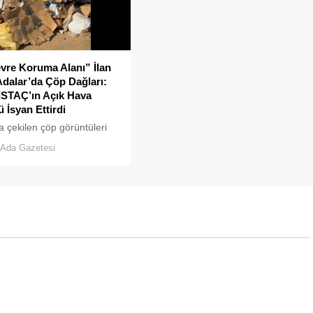
vre Koruma Alanı” İlan
Adalar’da Çöp Dağları:
İSTAÇ’ın Açık Hava
 İsyan Ettirdi
a çekilen çöp görüntüleri
rtti. Sanılanın aksine bu
Ada Gazetesi
uyarsız vatandaşlar
an değil; İBB, İSTAÇ ve
elediyesi eliyle doğanın
 dökülüyor