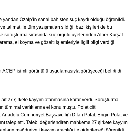
te yandan Özalp’in sanal bahisten suç kaydı olduğu öğrenildi.
 talimat ile tüm yazışmaları sildiği, bazı kişileri de bu
 ise soruşturma sırasında suç örgütü üyelerinden Alper Kürşat
arama, el koyma ve gözaltı işlemleriyle ilgili bilgi verdiği
ın ACEP isimli görüntülü uygulamasıyla görüşeceği belirtildi.
 ait 27 şirkete kayyım atanmasına karar verdi. Soruşturma
tüm mal varlıklarına el konulmuştu. Polat çifti
. Anadolu Cumhuriyet Başsavcılığı Dilan Polat, Engin Polat ve
ını talep etti. Talebi değerlendiren mahkeme 27 şirkete kayyım
nların mağduriyeti kayyım aracılığı ile giderileceği öğrenildi.