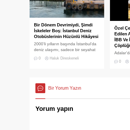
Bir Dönem Devrimiydi, Şimdi
Özel Çe
İskeleler Boş: İstanbul Deniz
Edilen 
Otobüslerinin Hüzünlü Hikâyesi
İBB Ve 
2000’li yılların başında İstanbul’da
Çöplüğü
deniz ulaşımı, sadece bir seyahat
Adalar'd
aracı değil; Adalar ile kent merkezi
0
Haluk Direskeneli
pes dedi
arasında kurulan tıkır tıkır işleyen,
0
çöpler d
prestijli ve konforlu güvenli bir
tarafınd
yaşam ritmiydi.
Adalar B
ortasına
Bir Yorum Yazın
Yorum yapın