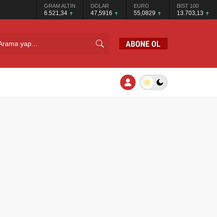
GRAM ALTIN
DOLAR
EURO
BIST 100
6.521,34
47,5916
55,0829
13.703,13