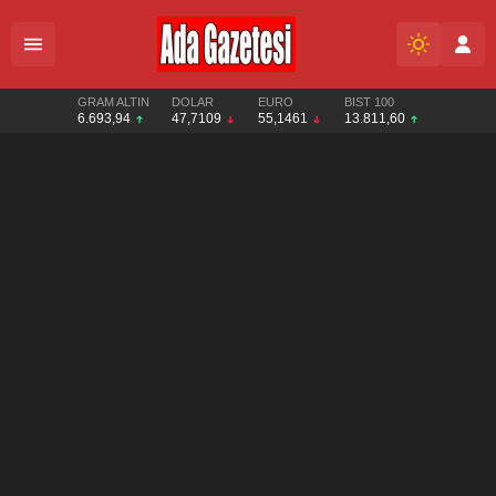
GRAM ALTIN
DOLAR
EURO
BIST 100
6.693,94
47,7109
55,1461
13.811,60