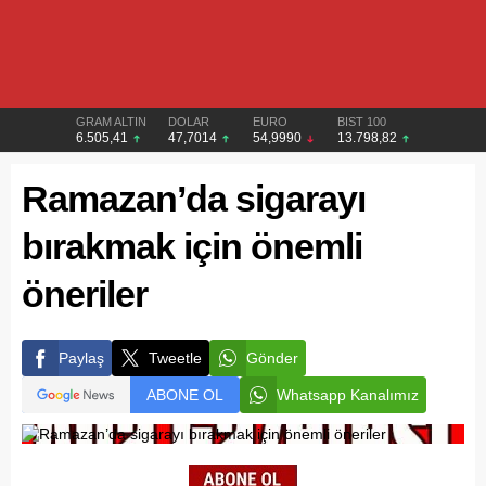
GRAM ALTIN
DOLAR
EURO
BIST 100
6.505,41
47,7014
54,9990
13.798,82
Ramazan’da sigarayı
bırakmak için önemli
öneriler
Paylaş
Tweetle
Gönder
ABONE OL
Whatsapp Kanalımız