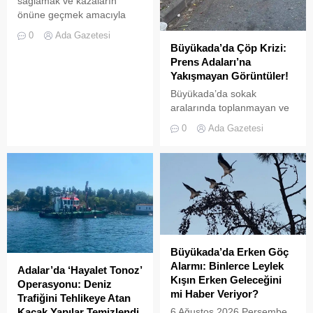
insan...
sağlamak ve kazaların
önüne geçmek amacıyla
getirilen “elektrikli bisiklet
0
Ada Gazetesi
kiralama yasağı” adeta hiçe
Büyükada’da Çöp Krizi:
sayılıyor. Kameralara
Prens Adaları’na
yansıyan son görüntüler,
Yakışmayan Görüntüler!
yasağın delindiğini ve
Büyükada’da sokak
denetimlerin yetersiz
aralarında toplanmayan ve
kaldığını bir kez daha gözler
biriken çöpler vatandaşların
önüne serdi. Adalar’da
0
Ada Gazetesi
tepkisine neden
UKOME (Ulaşım
oluyor.Özellikle yaz
Koordinasyon Merkezi)
aylarında hem yerli hem de
kararları doğrultusunda
yabancı turistlerin akınına
ticari amaçlı elektrikli bisiklet
uğrayan Büyükada’da,
ve scooter kiralama
çevre temizliği konusunda
faaliyetleri yasaklanmış
yaşanan aksaklıklar adeta
durumda....
pes dedirtti. Adanın tarihi ve
doğal güzellikleriyle süslü
Büyükada’da Erken Göç
sokaklarından yansıyan son
Alarmı: Binlerce Leylek
Adalar’da ‘Hayalet Tonoz’
görüntüler, çevre sağlığı
Kışın Erken Geleceğini
Operasyonu: Deniz
açısından tehlike çanlarının
mi Haber Veriyor?
Trafiğini Tehlikeye Atan
çaldığını gösteriyor. Çöpler
Kaçak Yapılar Temizlendi
6 Ağustos 2026 Perşembe