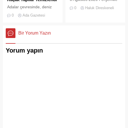
Konteynerlere Sığmıyor,...
günü öğle saatlerinde, saat
Adalar çevresinde, deniz
0
Haluk Direskeneli
14:00 sularında Büyükada
trafiğini tehlikeye sokan ve
0
Ada Gazetesi
semalarında doğanın en
çevre kirliliğine neden olan
görkemli görsel
usulsüz tonozlara yönelik
şölenlerinden biri yaşandı.
geniş çaplı bir temizlik ve
Bir Yorum Yazın
denetim operasyonu
gerçekleştirildi.
Yorum yapın