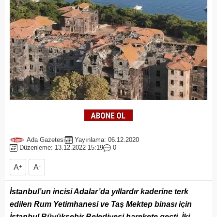
Ada Gazetesi
Yayınlama: 06.12.2020
Düzenleme: 13.12.2022 15:19
0
A
+
A
-
İstanbul’un incisi Adalar’da yıllardır kaderine terk
edilen Rum Yetimhanesi ve Taş Mektep binası için
İstanbul Büyükşehir Belediyesi harekete geçti. İki