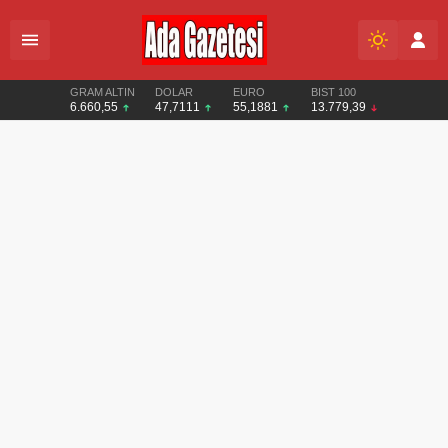
GRAM ALTIN
DOLAR
EURO
BIST 100
6.660,55
47,7111
55,1881
13.779,39