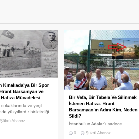
en Kınalıada’ya Bir Spor
 Hrant Barsamyan ve
Bir Vefa, Bir Tabela Ve Silinmek
 Hafıza Mücadelesi
İstenen Hafıza: Hrant
, sokaklarında ve yeşil
Barsamyan’ın Adını Kim, Neden
da yüzyıllardır biriktirdiği
Sildi?
ürlü mirasıyla yaşayan
Şükrü Abanoz
İstanbul’un Adalar’ı sadece
ir hafıza mekânıdır.
vapurların yanaştığı, yazlıkçıların
0
Şükrü Abanoz
nefes aldığı toprak parçaları