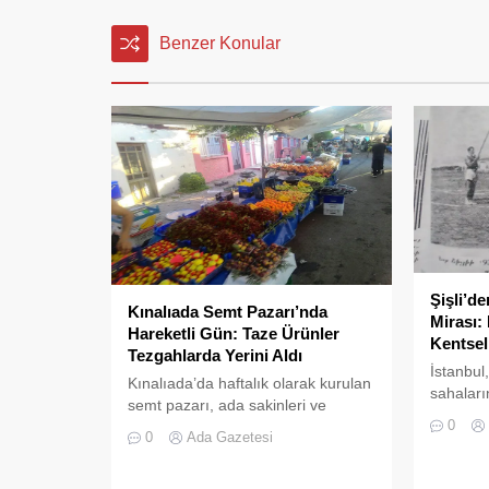
Benzer Konular
Şişli’d
Kınalıada Semt Pazarı’nda
Mirası:
Hareketli Gün: Taze Ürünler
Kentsel
Tezgahlarda Yerini Aldı
İstanbul
Kınalıada’da haftalık olarak kurulan
sahaların
semt pazarı, ada sakinleri ve
çok kült
0
ziyaretçilerin katılımıyla her
devasa b
0
Ada Gazetesi
zamanki canlılığına ulaştı.