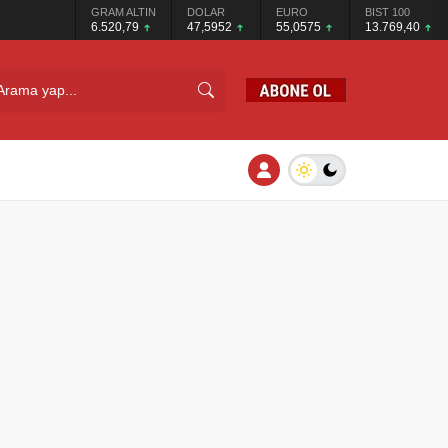
GRAM ALTIN
DOLAR
EURO
BIST 100
6.520,79
47,5952
55,0575
13.769,40