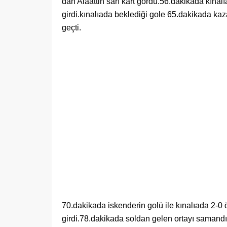
dan Alaattin sarı kart gördü.56.dakikada kına
girdi.kınalıada beklediği gole 65.dakikada kaza
geçti.
70.dakikada iskenderin golü ile kınalıada 2-0 
girdi.78.dakikada soldan gelen ortayı samandıra