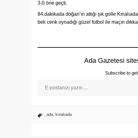
3-0 öne geçti.
84.dakikada doğan’ın attığı şık golle Kınalıa
bek cenk oynadığı güzel futbol ile maçın dikk
Ada Gazetesi site
Subscribe to get 
,
ada
,
kınalıada