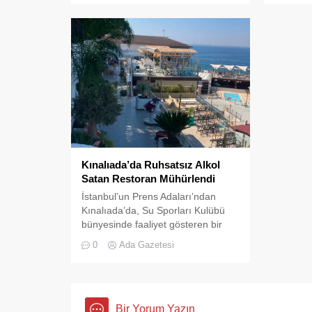
Kınalıada’da Ruhsatsız Alkol
Satan Restoran Mühürlendi
İstanbul’un Prens Adaları’ndan
Kınalıada’da, Su Sporları Kulübü
bünyesinde faaliyet gösteren bir
restoran, ruhsatsız alkol saatğı
0
Ada Gazetesi
gereşçesiyle Adalar Belediyesi
tarafından mühürlendi.
Bir Yorum Yazın