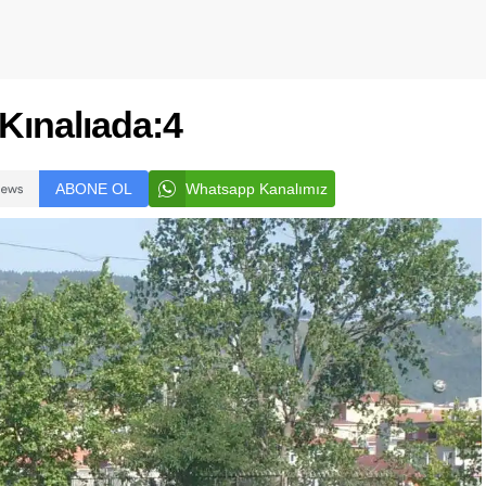
Kınalıada:4
ABONE OL
Whatsapp Kanalımız