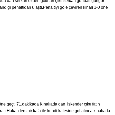
lıada dan serkan özden,gökhan çıktı,serkan günbatı,güngör
ndığı penaltıdan ulaştı.Penaltıyı gole çeviren kınalı 1-0 öne
öne geçti.71.dakikada Kınalıada dan iskender çıktı fatih
lı Hakan ters bir kafa ile kendi kalesine gol atınca kınalıada