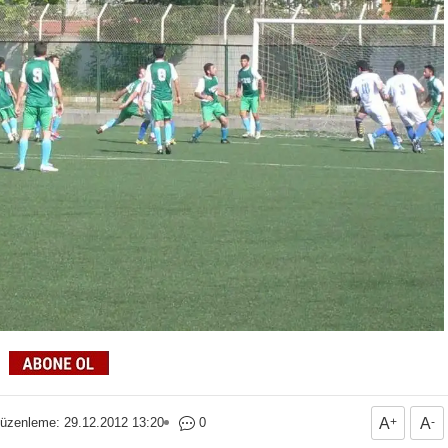
üzenleme: 29.12.2012 13:20
0
A
+
A
-