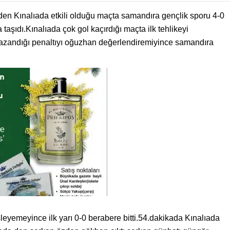
den Kınalıada etkili olduğu maçta samandıra gençlik sporu 4-0
aşıdı.Kınalıada çok gol kaçırdığı maçta ilk tehlikeyi
kazandığı penaltıyı oğuzhan değerlendiremiyince samandıra
üsleyemeyince ilk yarı 0-0 berabere bitti.54.dakikada Kınalıada