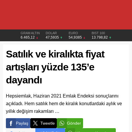
GRAM ALTIN
DOLAR
EURO
BIST 100
6.465,12
47,5935
54,9385
13.798,82
Satılık ve kiralıkta fiyat
artışları yüzde 135’e
dayandı
Hepsiemlak, Haziran 2021 Emlak Endeksi sonuçlarını
açıkladı. Hem satılık hem de kiralık konutlardaki aylık ve
yıllık değişim rakamları …
Paylaş
Tweetle
Gönder