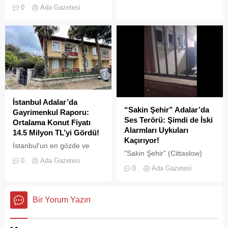
görüntüler "bu kadarına da
trafiğini tehlikeye sokan ve
0
Ada Gazetesi
pes" dedirtti
çevre kirliliğine neden olan
usulsüz tonozlara yönelik
geniş çaplı bir temizlik ve
denetim operasyonu
gerçekleştirildi.
İstanbul Adalar’da
“Sakin Şehir” Adalar’da
Gayrimenkul Raporu:
Ses Terörü: Şimdi de İski
Ortalama Konut Fiyatı
Alarmları Uykuları
14.5 Milyon TL’yi Gördü!
Kaçırıyor!
İstanbul'un en gözde ve
"Sakin Şehir" (Cittaslow)
tarihi lokasyonlarından biri
0
Ada Gazetesi
adayı olan İstanbul’un incisi
olan Adalar ilçesinde,
0
Ada Gazetesi
Adalar'da gürültü kirliliği
gayrimenkul piyasasındaki
bitmek bilmiyor.
hareketlilik dikkat çekiyor.
Bir Yorum Yazın