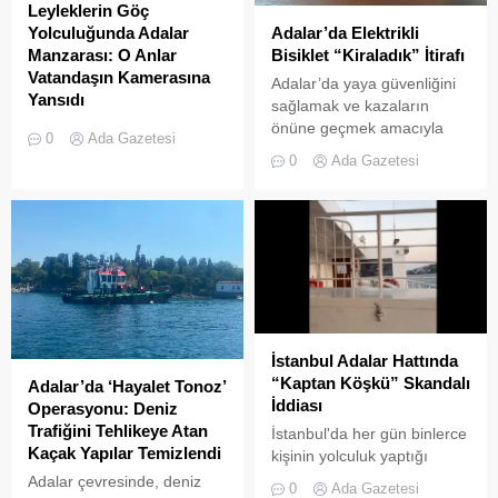
Leyleklerin Göç
Adalar’da Elektrikli
Yolculuğunda Adalar
Bisiklet “Kiraladık” İtirafı
Manzarası: O Anlar
Vatandaşın Kamerasına
Adalar’da yaya güvenliğini
Yansıdı
sağlamak ve kazaların
önüne geçmek amacıyla
Sonbahar göçüne başlayan
0
Ada Gazetesi
getirilen “elektrikli bisiklet
leylek sürülerinin Adalar
0
Ada Gazetesi
kiralama yasağı” adeta hiçe
semalarında uzun yolculuğu
sayılıyor. Kameralara
devam ediyor. Göçmen
yansıyan son görüntüler,
kuşların en önemli geçiş
yasağın delindiğini ve
güzergahlarından biri olan
denetimlerin yetersiz
İstanbul’da, yüzlerce
kaldığını bir kez daha gözler
leyleğin Adalar
önüne serdi. Adalar’da
semalarındaki süzülüşü cep
UKOME (Ulaşım
telefonu kameralarına
Koordinasyon Merkezi)
yansıdı. Marmara Denizi ve
İstanbul Adalar Hattında
kararları doğrultusunda
İstanbul silüeti eşliğinde
“Kaptan Köşkü” Skandalı
Adalar’da ‘Hayalet Tonoz’
ticari amaçlı elektrikli bisiklet
gökyüzünde süzülen
İddiası
Operasyonu: Deniz
ve scooter kiralama
devasa leylek sürüsü,
Trafiğini Tehlikeye Atan
İstanbul'da her gün binlerce
faaliyetleri yasaklanmış
izleyenlere adeta görsel bir
Kaçak Yapılar Temizlendi
kişinin yolculuk yaptığı
durumda....
şölen sundu. Sürüler
Adalar hattında kaydedilen
Adalar çevresinde, deniz
halinde termal hava...
0
Ada Gazetesi