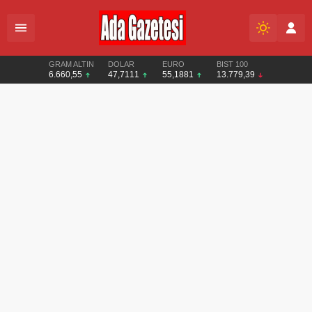
GRAM ALTIN
DOLAR
EURO
BIST 100
6.660,55
47,7111
55,1881
13.779,39