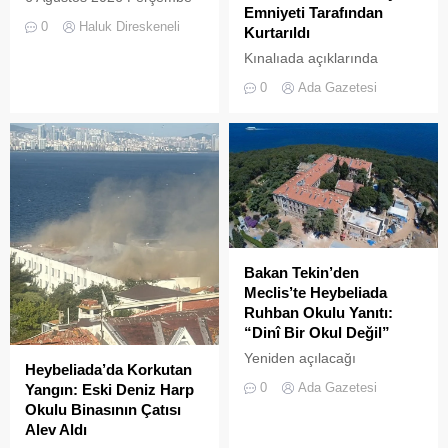
Konteynerlere Sığmıyor,...
Emniyeti Tarafından
günü öğle saatlerinde, saat
0
Haluk Direskeneli
Kurtarıldı
14:00 sularında Büyükada
semalarında doğanın en
Kınalıada açıklarında
görkemli görsel
makine arızası nedeniyle
0
Ada Gazetesi
şölenlerinden biri yaşandı.
denizde mahsur kalan bir
tekne, Kıyı Emniyeti Genel
Müdürlüğü (KEGM)
ekiplerinin zamanında
müdahalesiyle kurtarıldı.
Bakan Tekin’den
Meclis’te Heybeliada
Ruhban Okulu Yanıtı:
“Dinî Bir Okul Değil”
Yeniden açılacağı
Heybeliada’da Korkutan
iddialarıyla son dönemde
0
Ada Gazetesi
Yangın: Eski Deniz Harp
kamuoyunda sıkça tartışılan
Okulu Binasının Çatısı
Heybeliada Ruhban Okulu,
Alev Aldı
TBMM gündemine taşındı