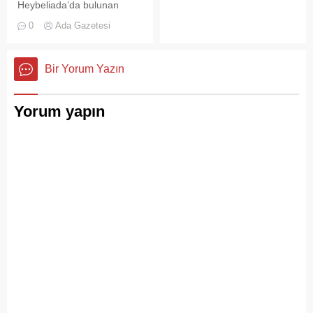
Heybeliada’da bulunan
askeri okul binasının
0
Ada Gazetesi
çatısında, tamirat
çalışmaları sırasında yangın
çıktı. Gökyüzünü kaplayan
Bir Yorum Yazın
yoğun duman paniğe neden
olurken, itfaiye ekipleri
yangına hızla müdahale etti.
Yorum yapın