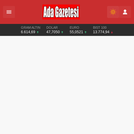
GRAM ALTIN
DOLAR
EURO
BIST 100
6.614,69
47,7050
55,0521
13.774,94