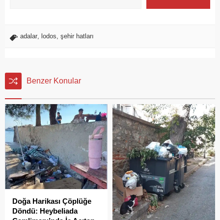
adalar
,
lodos
,
şehir hatları
Benzer Konular
Doğa Harikası Çöplüğe
Döndü: Heybeliada