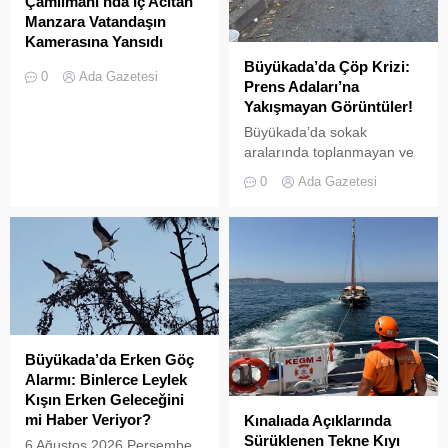
Çamlimanı’nda İç Acıtan
Manzara Vatandaşın
Kamerasına Yansıdı
Büyükada’da Çöp Krizi:
Heybeliada’da yer alan
0
Ada Gazetesi
Prens Adaları’na
Çamlimanı Koyu,
Yakışmayan Görüntüler!
duyarsızlık ve hizmet
eksikliğinin kurbanı oldu.
Büyükada’da sokak
Doğal güzelliğiyle bilinen
aralarında toplanmayan ve
koyun her köşesinin çöple
biriken çöpler vatandaşların
0
Ada Gazetesi
dolduğu o anlar, bir
tepkisine neden
vatandaşın kamerasına
oluyor.Özellikle yaz
saniye saniye yansıdı.
aylarında hem yerli hem de
Yeşille mavinin kucaklaştığı,
yabancı turistlerin akınına
İstanbulluların nefes almak
uğrayan Büyükada’da,
için akın ettiği Heybeliada
çevre temizliği konusunda
Çamlimanı, bugünlerde
yaşanan aksaklıklar adeta
eşsiz manzarasıyla değil,
pes dedirtti. Adanın tarihi ve
çevre felaketini andıran
doğal güzellikleriyle süslü
Büyükada’da Erken Göç
kirliliğiyle gündemde. Bir
sokaklarından yansıyan son
Alarmı: Binlerce Leylek
vatandaş tarafından...
görüntüler, çevre sağlığı
Kışın Erken Geleceğini
açısından tehlike çanlarının
mi Haber Veriyor?
Kınalıada Açıklarında
çaldığını gösteriyor. Çöpler
Sürüklenen Tekne Kıyı
6 Ağustos 2026 Perşembe