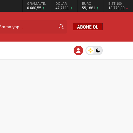
GRAM ALTIN
DOLAR
EURO
BIST 100
6.660,55
47,7111
55,1881
13.779,39