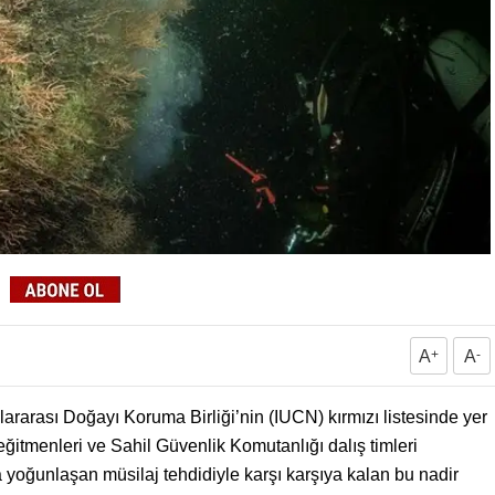
A
+
A
-
ararası Doğayı Koruma Birliği’nin (IUCN) kırmızı listesinde yer
 eğitmenleri ve Sahil Güvenlik Komutanlığı dalış timleri
a yoğunlaşan müsilaj tehdidiyle karşı karşıya kalan bu nadir