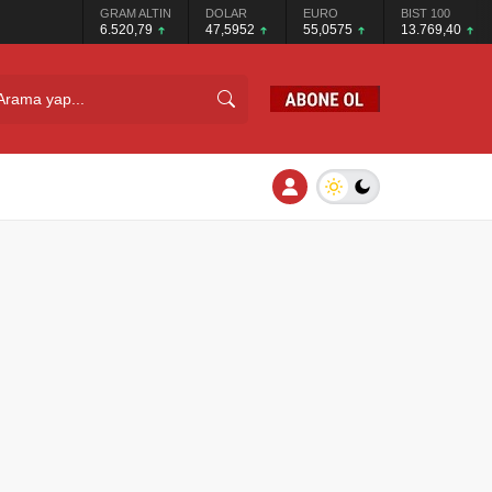
GRAM ALTIN
DOLAR
EURO
BIST 100
6.520,79
47,5952
55,0575
13.769,40