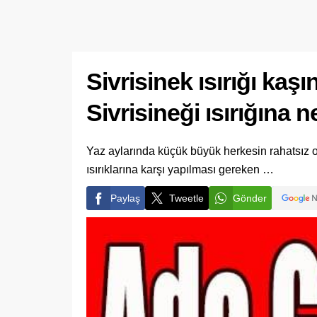
Sivrisinek ısırığı kaş
Sivrisineği ısırığına ne
Yaz aylarında küçük büyük herkesin rahatsız old
ısırıklarına karşı yapılması gereken …
Paylaş
Tweetle
Gönder