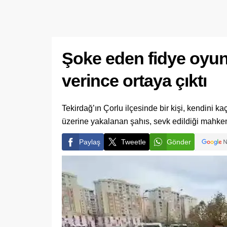
Şoke eden fidye oyun
verince ortaya çıktı
Tekirdağ’ın Çorlu ilçesinde bir kişi, kendini ka
üzerine yakalanan şahıs, sevk edildiği mahkeme
Paylaş
Tweetle
Gönder