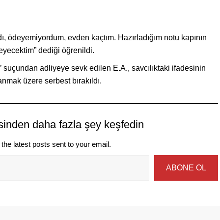
rdı, ödeyemiyordum, evden kaçtım. Hazırladığım notu kapının
eyecektim” dediği öğrenildi.
 suçundan adliyeye sevk edilen E.A., savcılıktaki ifadesinin
anmak üzere serbest bırakıldı.
sinden daha fazla şey keşfedin
the latest posts sent to your email.
ABONE OL