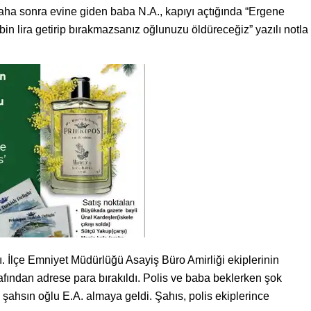
ha sonra evine giden baba N.A., kapıyı açtığında “Ergene
bin lira getirip bırakmazsanız oğlunuzu öldüreceğiz” yazılı notla
ı. İlçe Emniyet Müdürlüğü Asayiş Büro Amirliği ekiplerinin
afından adrese para bırakıldı. Polis ve baba beklerken şok
şahsın oğlu E.A. almaya geldi. Şahıs, polis ekiplerince