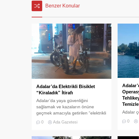
Benzer Konular
Adalar’
Adalar’da Elektrikli Bisiklet
Operasy
“Kiraladık” İtirafı
Tehlike
Adalar’da yaya güvenliğini
Temizle
sağlamak ve kazaların önüne
Adalar ç
geçmek amacıyla getirilen “elektrikli
tehlikeye
bisiklet kiralama yasağı” adeta hiçe
0
0
Ada Gazetesi
neden ol
sayılıyor. Kameralara yansıyan son
yönelik g
görüntüler, yasağın delindiğini ve
denetim
denetimlerin yetersiz kaldığını bir