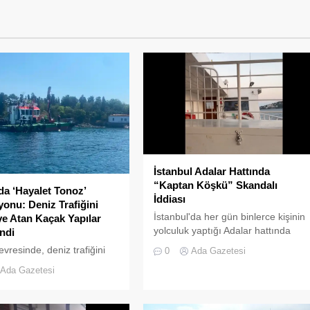
İstanbul Adalar Hattında
“Kaptan Köşkü” Skandalı
da ‘Hayalet Tonoz’
İddiası
onu: Deniz Trafiğini
İstanbul'da her gün binlerce kişinin
ye Atan Kaçak Yapılar
yolculuk yaptığı Adalar hattında
ndi
kaydedilen görüntüler "bu kadarına
evresinde, deniz trafiğini
0
Ada Gazetesi
da pes" dedirtti
 sokan ve çevre kirliliğine
Ada Gazetesi
an usulsüz tonozlara
eniş çaplı bir temizlik ve
 operasyonu