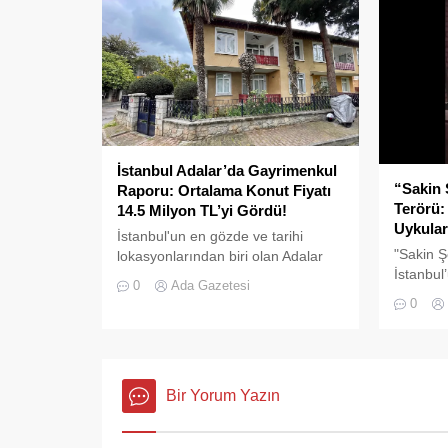
gerçekleş
kez daha gözler önüne serdi.
Adalar’da UKOME (Ulaşım
Koordinasyon Merkezi) kararları
doğrultusunda ticari amaçlı elektrikli
bisiklet ve scooter kiralama
faaliyetleri yasaklanmış durumda....
İstanbul Adalar’da Gayrimenkul
“Sakin 
Raporu: Ortalama Konut Fiyatı
Terörü:
14.5 Milyon TL’yi Gördü!
Uykular
İstanbul'un en gözde ve tarihi
"Sakin Ş
lokasyonlarından biri olan Adalar
İstanbul’
ilçesinde, gayrimenkul
0
Ada Gazetesi
kirliliği 
piyasasındaki hareketlilik dikkat
0
çekiyor.
Bir Yorum Yazın