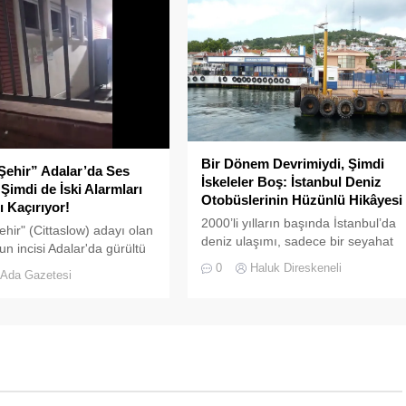
tirildi.
Bir Dönem Devrimiydi, Şimdi
Şehir” Adalar’da Ses
İskeleler Boş: İstanbul Deniz
 Şimdi de İski Alarmları
Otobüslerinin Hüzünlü Hikâyesi
ı Kaçırıyor!
2000’li yılların başında İstanbul’da
ehir" (Cittaslow) adayı olan
deniz ulaşımı, sadece bir seyahat
un incisi Adalar'da gürültü
aracı değil; Adalar ile kent merkezi
bitmek bilmiyor.
0
Haluk Direskeneli
Ada Gazetesi
arasında kurulan tıkır tıkır işleyen,
prestijli ve konforlu güvenli bir
yaşam ritmiydi.