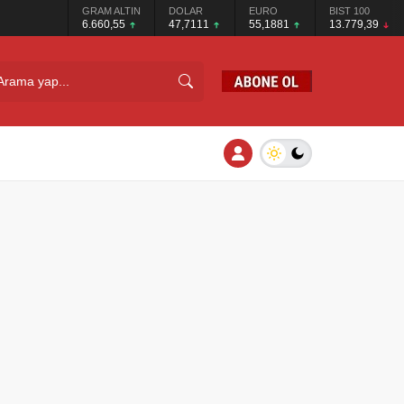
GRAM ALTIN
DOLAR
EURO
BIST 100
6.660,55
47,7111
55,1881
13.779,39