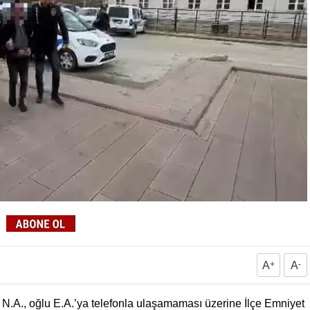
A
+
A
-
n N.A., oğlu E.A.’ya telefonla ulaşamaması üzerine İlçe Emniyet