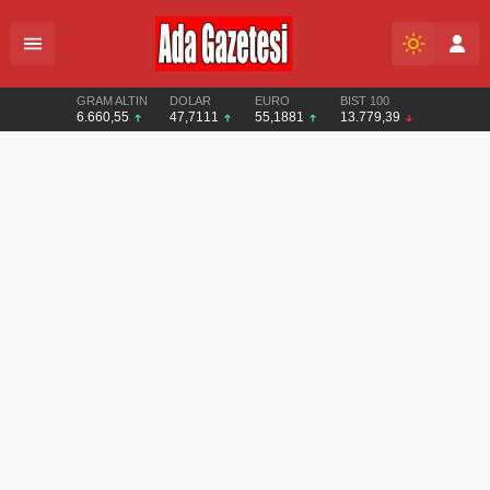
GRAM ALTIN
DOLAR
EURO
BIST 100
6.660,55
47,7111
55,1881
13.779,39