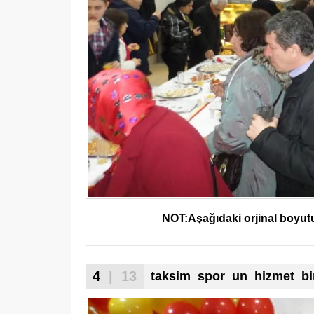
NOT:Aşağıdaki orjinal boyutu 
4
| 13
taksim_spor_un_hizmet_bin