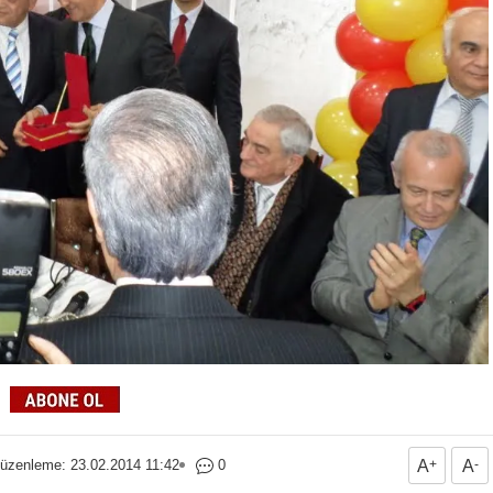
üzenleme: 23.02.2014 11:42
0
A
+
A
-