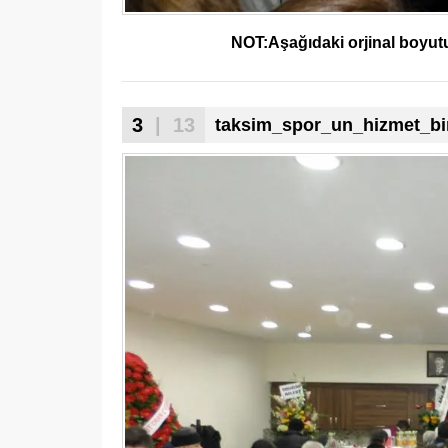
NOT:Aşağıdaki orjinal boyutu 
3
| 13
taksim_spor_un_hizmet_bin