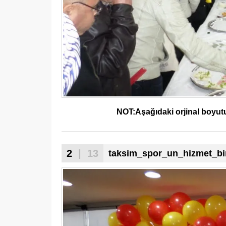
NOT:Aşağıdaki orjinal boyutu 
2
| 13
taksim_spor_un_hizmet_bin