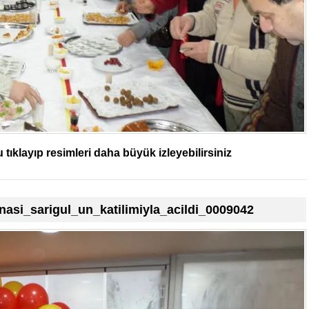
tıklayıp resimleri daha büyük izleyebilirsiniz
asi_sarigul_un_katilimiyla_acildi_0009042