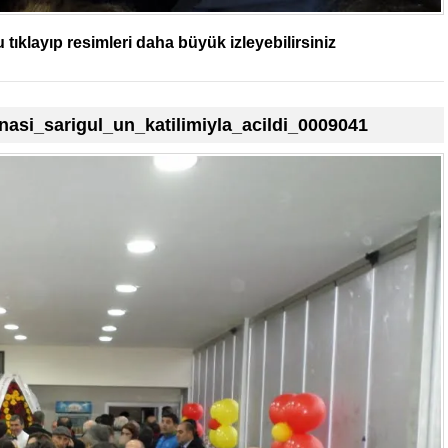
tıklayıp resimleri daha büyük izleyebilirsiniz
asi_sarigul_un_katilimiyla_acildi_0009041