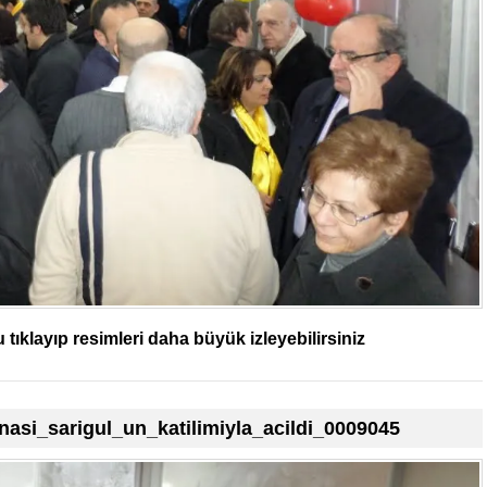
tıklayıp resimleri daha büyük izleyebilirsiniz
asi_sarigul_un_katilimiyla_acildi_0009045