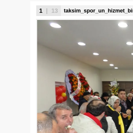
1
| 13
taksim_spor_un_hizmet_bin