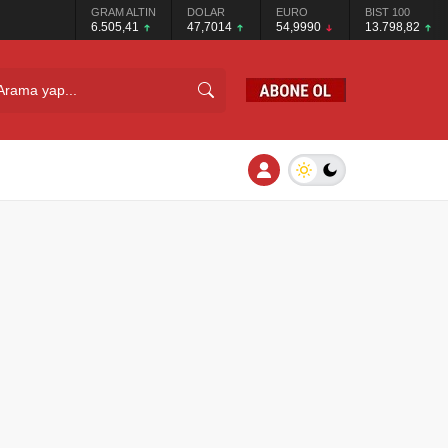
GRAM ALTIN
DOLAR
EURO
BIST 100
6.505,41
47,7014
54,9990
13.798,82