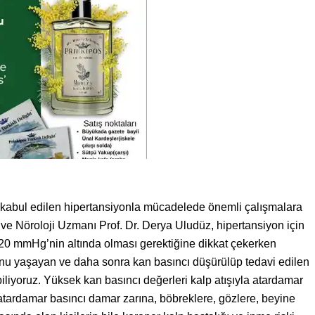
i kabul edilen hipertansiyonla mücadelede önemli çalışmalara
e Nöroloji Uzmanı Prof. Dr. Derya Uludüz, hipertansiyon için
20 mmHg’nin altında olması gerektiğine dikkat çekerken
unu yaşayan ve daha sonra kan basıncı düşürülüp tedavi edilen
ı biliyoruz. Yüksek kan basıncı değerleri kalp atışıyla atardamar
atardamar basıncı damar zarına, böbreklere, gözlere, beyine