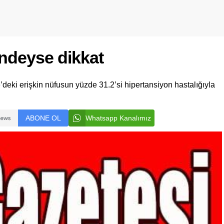
indeyse dikkat
e’deki erişkin nüfusun yüzde 31.2’si hipertansiyon hastalığıyla
ABONE OL
Whatsapp Kanalımız