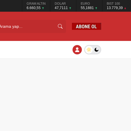
GRAM ALTIN
DOLAR
EURO
BIST 100
6.660,55
47,7111
55,1881
13.779,39