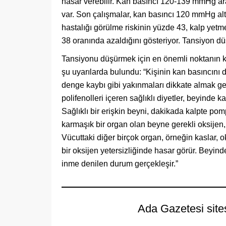
hasar verebilir. Kan basıncı 120-139 mmHg aras
var. Son çalışmalar, kan basıncı 120 mmHg alt
hastalığı görülme riskinin yüzde 43, kalp yetme
38 oranında azaldığını gösteriyor. Tansiyon düş
Tansiyonu düşürmek için en önemli noktanın k
şu uyarılarda bulundu: “Kişinin kan basıncını 
denge kaybı gibi yakınmaları dikkate almak gere
polifenolleri içeren sağlıklı diyetler, beyinde 
Sağlıklı bir erişkin beyni, dakikada kalpte po
karmaşık bir organ olan beyne gerekli oksijen,
Vücuttaki diğer birçok organ, örneğin kaslar, 
bir oksijen yetersizliğinde hasar görür. Beyin
inme denilen durum gerçekleşir.”
Ada Gazetesi site