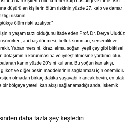
ında olan kişilerin bile koroner kalp hastalığı ve inme riski
ına düşürülen kişilerin ölüm riskinin yüzde 27, kalp ve damar
zliği riskinin
tükçe ölüm riski azalıyor.”
işinin yaşam tarzı olduğunu ifade eden Prof. Dr. Derya Uludüz
düşürürken, ani baş dönmesi, bellek sorunları, sersemlik ve
kir. Yaban mersini, kiraz, elma, soğan, yeşil çay gibi bitkisel
kan dolaşımının korunmasına ve iyileştirilmesine yardımcı olur.
mpalanan kanın yüzde 20’sini kullanır. Bu yoğun kan akışı,
 glikoz ve diğer besin maddelerinin sağlanması için önemlidir.
oksijen olmadan birkaç dakika yaşayabilir ancak beyin, en ufak
de bir bölgeye yeterli kan akışı sağlanamadığı anda, iskemik
sinden daha fazla şey keşfedin