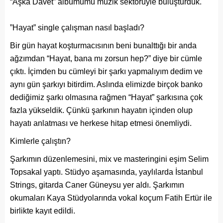
“Aşka Davet” albümümü müzik sektörüyle buluşturduk.
”Hayat” single çalışman nasıl başladı?
Bir gün hayat koşturmacısının beni bunalttığı bir anda
ağzımdan “Hayat, bana mı zorsun hep?” diye bir cümle
çıktı. İçimden bu cümleyi bir şarkı yapmalıyım dedim ve
aynı gün şarkıyı bitirdim. Aslında elimizde birçok banko
dediğimiz şarkı olmasına rağmen “Hayat” şarkısına çok
fazla yükseldik. Çünkü şarkının hayatın içinden olup
hayatı anlatması ve herkese hitap etmesi önemliydi.
Kimlerle çalıştın?
Şarkımın düzenlemesini, mix ve masteringini eşim Selim
Topsakal yaptı. Stüdyo aşamasında, yaylılarda İstanbul
Strings, gitarda Caner Güneysu yer aldı. Şarkımın
okumaları Kaya Stüdyolarında vokal koçum Fatih Ertür ile
birlikte kayıt edildi.