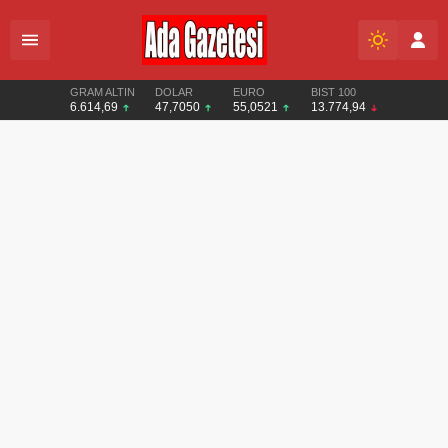
GRAM ALTIN
DOLAR
EURO
BIST 100
6.614,69
47,7050
55,0521
13.774,94