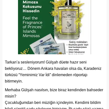
Tarkan’a sesleniyorum! Gülşah düete hazır seni
bekliyoruz… Dönem Ankara havaları olsa da, Karadeniz
türküsü “Yeminimiz Var İdi” dinlemeden röportajı
bitirmeyin.
Merhaba Gülşah nasılsın, bize biraz kendinden bahseder
misin?
Çocukluğumdan beri müziğin içindeyim. Kendimi bildim
bileli sürekli şarkı söyleyen birisiyim. İlk şarkı sözü yazma