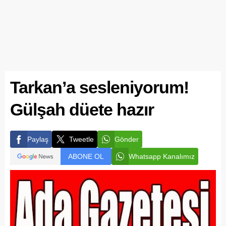
Tarkan’a sesleniyorum!
Gülşah düete hazır
Paylaş
Tweetle
Gönder
ABONE OL
Whatsapp Kanalımız