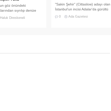
"Sakin Şehir" (Cittaslow) adayı olan
’un göz önündeki
İstanbul’un incisi Adalar'da gürültü
klarından sıyrılıp denize
kirliliği bitmek bilmiyor.
kıldığında, Prens
0
Ada Gazetesi
Haluk Direskeneli
ın her biri kendine has bir
sergiler.