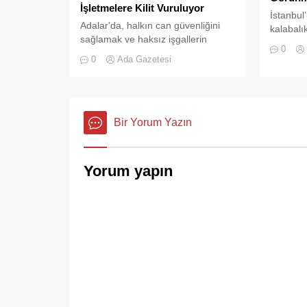
İşletmelere Kilit Vuruluyor
İstanbul
Adalar'da, halkın can güvenliğini
kalabalı
sağlamak ve haksız işgallerin
doğru ba
0
önüne geçmek amacıyla geniş
Adaları’n
0
Ada Gazetesi
çaplı bir denetim operasyonu
karakter 
başlatıldı.
Bir Yorum Yazın
Yorum yapın