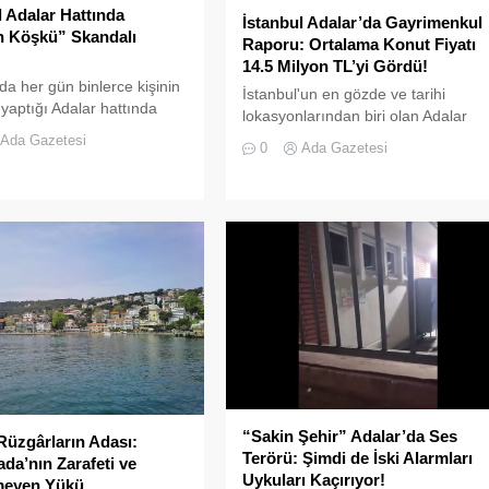
l Adalar Hattında
İstanbul Adalar’da Gayrimenkul
n Köşkü” Skandalı
Raporu: Ortalama Konut Fiyatı
14.5 Milyon TL’yi Gördü!
'da her gün binlerce kişinin
İstanbul'un en gözde ve tarihi
 yaptığı Adalar hattında
lokasyonlarından biri olan Adalar
en görüntüler "bu kadarına
ilçesinde, gayrimenkul
Ada Gazetesi
0
Ada Gazetesi
edirtti
piyasasındaki hareketlilik dikkat
çekiyor.
“Sakin Şehir” Adalar’da Ses
Rüzgârların Adası:
Terörü: Şimdi de İski Alarmları
da’nın Zarafeti ve
Uykuları Kaçırıyor!
eyen Yükü