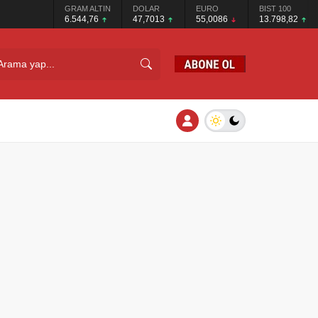
GRAM ALTIN
DOLAR
EURO
BIST 100
6.544,76
47,7013
55,0086
13.798,82