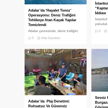
İstanbu
“Kapta
Adalar’da ‘Hayalet Tonoz’
İddiası
Operasyonu: Deniz Trafiğini
İstanbul
Tehlikeye Atan Kaçak Yapılar
yolculuk
Temizlendi
kaydedil
Adalar çevresinde, deniz trafiğini
0
da pes" d
tehlikeye sokan ve çevre kirliliğine
0
Ada Gazetesi
neden olan usulsüz tonozlara
yönelik geniş çaplı bir temizlik ve
denetim operasyonu
gerçekleştirildi.
Sessiz 
Adalar’da Plaj Denetimi:
Burgaza
Ruhsatsız Ve Güvensiz
Görünm