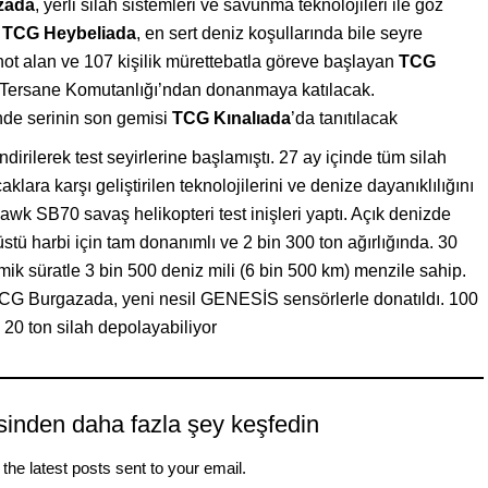
zada
, yerli silah sistemleri ve savunma teknolojileri ile göz
n
TCG Heybeliada
, en sert deniz koşullarında bile seyre
not alan ve 107 kişilik mürettebatla göreve başlayan
TCG
ul Tersane Komutanlığı’ndan donanmaya katılacak.
nde serinin son gemisi
TCG Kınalıada
’da tanıtılacak
irilerek test seyirlerine başlamıştı. 27 ay içinde tüm silah
klara karşı geliştirilen teknolojilerini ve denize dayanıklılığını
awk SB70 savaş helikopteri test inişleri yaptı. Açık denizde
stü harbi için tam donanımlı ve 2 bin 300 ton ağırlığında. 30
mik süratle 3 bin 500 deniz mili (6 bin 500 km) menzile sahip.
CG Burgazada, yeni nesil GENESİS sensörlerle donatıldı. 100
 20 ton silah depolayabiliyor
sinden daha fazla şey keşfedin
the latest posts sent to your email.