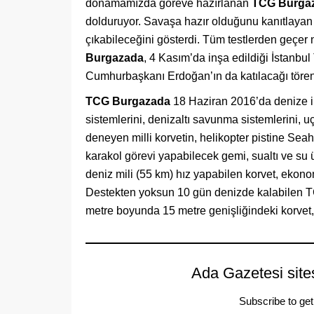
donamamızda göreve hazırlanan
TCG Burga
dolduruyor. Savaşa hazır olduğunu kanıtlaya
çıkabileceğini gösterdi. Tüm testlerden geçer 
Burgazada
, 4 Kasım’da inşa edildiği İstanb
Cumhurbaşkanı Erdoğan’ın da katılacağı töre
TCG Burgazada
18 Haziran 2016’da denize ind
sistemlerini, denizaltı savunma sistemlerini, uça
deneyen milli korvetin, helikopter pistine Seah
karakol görevi yapabilecek gemi, sualtı ve su ü
deniz mili (55 km) hız yapabilen korvet, ekono
Destekten yoksun 10 gün denizde kalabilen T
metre boyunda 15 metre genişliğindeki korvet,
Ada Gazetesi site
Subscribe to get 