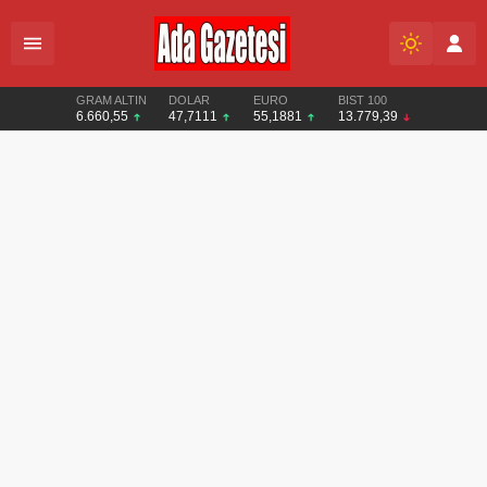
GRAM ALTIN
DOLAR
EURO
BIST 100
6.660,55
47,7111
55,1881
13.779,39