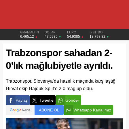
GRAM ALTIN
DOLAR
EURO
BIST 100
6.465,12
47,5935
54,9385
13.798,82
Trabzonspor sahadan 2-
0’lık mağlubiyetle ayrıldı.
Trabzonspor, Slovenya’da hazırlık maçında karşılaştığı
Hırvat ekip Hajduk Split’e 2-0 mağlup oldu.
Paylaş
Tweetle
Gönder
ABONE OL
Whatsapp Kanalımız