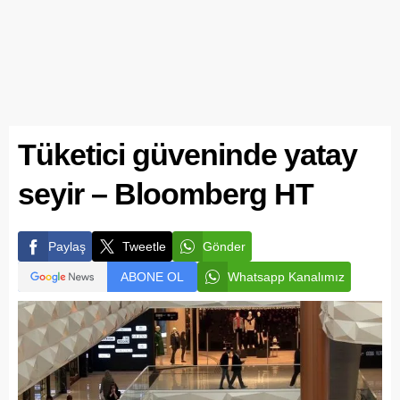
Tüketici güveninde yatay
seyir – Bloomberg HT
Paylaş
Tweetle
Gönder
ABONE OL
Whatsapp Kanalımız