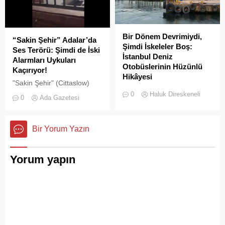
Bir Dönem Devrimiydi,
“Sakin Şehir” Adalar’da
Şimdi İskeleler Boş:
Ses Terörü: Şimdi de İski
İstanbul Deniz
Alarmları Uykuları
Otobüslerinin Hüzünlü
Kaçırıyor!
Hikâyesi
"Sakin Şehir" (Cittaslow)
2000’li yılların başında
adayı olan İstanbul’un incisi
0
Haluk Direskeneli
0
Ada Gazetesi
İstanbul’da deniz ulaşımı,
Adalar'da gürültü kirliliği
sadece bir seyahat aracı
bitmek bilmiyor.
değil; Adalar ile kent
Bir Yorum Yazın
merkezi arasında kurulan
tıkır tıkır işleyen, prestijli ve
konforlu güvenli bir yaşam
Yorum yapın
ritmiydi.