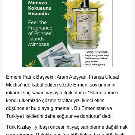
Ermeni Patrik Başvekili Aram Ateşyan, Fransa Ulusal
Meclisi’nde kabul edilen sözde Ermeni soykırımının
inkarını suç sayan yasayla ilgili olarak “Sorunlarımızı
kendi ülkemizde çözme taraftarıyız. İkinci eller,
düşünceler bu olaya girmemeli. Bu Ermenistan ve
Türkiye ilişkilerini daha soğutur ve dondurur” dedi.
Türk Kızılayı, yılbaşı öncesi ihtiyaç sahiplerine dağıtılmak
üzere Ermeni Patrikhanesi’ne 500 koli gıda ve 500 kişilik