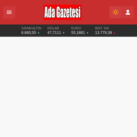
GRAM ALTIN
DOLAR
EURO
BIST 100
6.660,55
47,7111
55,1881
13.779,39