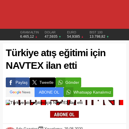
GRAM ALTIN
DOLAR
EURO
BIST 100
6.465,12
47,5935
54,9385
13.798,82
Türkiye atış eğitimi için
NAVTEX ilan etti
Paylaş
Tweetle
Gönder
ABONE OL
Whatsapp Kanalımız
Ada Gazetesi
Yayınlama: 29.08.2020