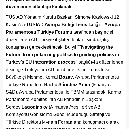
düzenlenen etkinliğe katılacak
TÜSİAD Yönetim Kurulu Başkanı Simone Kaslowski 12
Kasım’da
TÜSİAD Avrupa Birliği Temsilciliği – Avrupa
Parlamentosu Türkiye Forumu
tarafından beşincisi
düzenlenen AB-Türkiye ilişkileri toplantısındaaçılış
konuşması gerçekleştirecek. Bu yıl “
“Navigating the
Future: from polarizing politics to guiding policies in
Turkey’s EU integration process
” başlığıyla düzenlenen
etkinliğe Türkiye’nin AB nezdinde Daimi Temsilcisi
Büyükelçi Mehmet Kemal
Bozay
, Avrupa Parlamentosu
Türkiye Raportörü Nacho
Sánchez Amor
(İspanya /
S&D), Avrupa Parlamentosu ile TBMM arasındaki Karma
Parlamento Komitesi’nin AB kanadının Başkanı
Sergey
Lagodinsky
(Almanya /Yeşiller) ve AB
Komisyonu Genişleme Genel Müdürlüğü Strateji ve
Türkiye Direktörü Myriam
Ferran
ana konuşmacı olarak