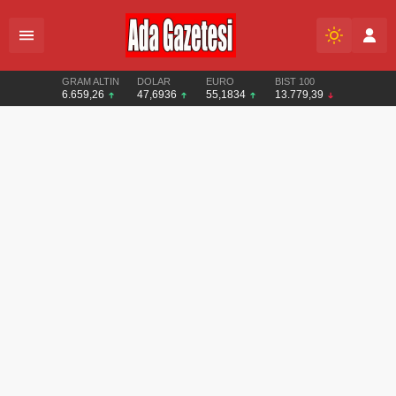
GRAM ALTIN
DOLAR
EURO
BIST 100
6.659,26
47,6936
55,1834
13.779,39