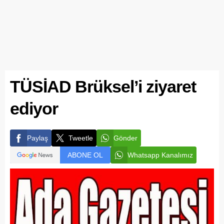
TÜSİAD Brüksel’i ziyaret
ediyor
Paylaş
Tweetle
Gönder
ABONE OL
Whatsapp Kanalımız