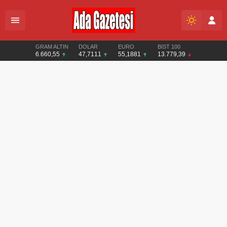
GRAM ALTIN
DOLAR
EURO
BIST 100
6.660,55
47,7111
55,1881
13.779,39