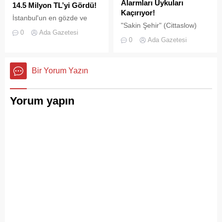
Alarmları Uykuları
14.5 Milyon TL’yi Gördü!
Kaçırıyor!
İstanbul'un en gözde ve
"Sakin Şehir" (Cittaslow)
tarihi lokasyonlarından biri
0
Ada Gazetesi
adayı olan İstanbul’un incisi
olan Adalar ilçesinde,
0
Ada Gazetesi
Adalar'da gürültü kirliliği
gayrimenkul piyasasındaki
bitmek bilmiyor.
hareketlilik dikkat çekiyor.
Bir Yorum Yazın
Yorum yapın