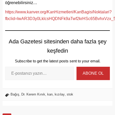
öğrenebilirsiniz…
https://www.kanver.org/KanHizmetleri/KanBagisiNoktalari?
fbclid=IwAR3D3y0LklcsHQDNFk9aTwf2krHSc65BvhxVzx
Ada Gazetesi sitesinden daha fazla şey
keşfedin
Subscribe to get the latest posts sent to your email.
ABONE OL
Bağış
,
Dr. Kerem Kınık
,
kan
,
kızılay
,
stok