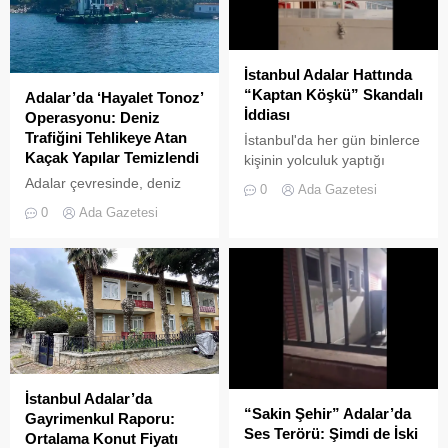
kaldığını bir kez daha gözler
leyleğin Adalar
önüne serdi. Adalar’da
semalarındaki süzülüşü cep
UKOME (Ulaşım
telefonu kameralarına
Koordinasyon Merkezi)
yansıdı. Marmara Denizi ve
İstanbul Adalar Hattında
kararları doğrultusunda
İstanbul silüeti eşliğinde
“Kaptan Köşkü” Skandalı
Adalar’da ‘Hayalet Tonoz’
ticari amaçlı elektrikli bisiklet
gökyüzünde süzülen
İddiası
Operasyonu: Deniz
ve scooter kiralama
devasa leylek sürüsü,
Trafiğini Tehlikeye Atan
İstanbul'da her gün binlerce
faaliyetleri yasaklanmış
izleyenlere adeta görsel bir
Kaçak Yapılar Temizlendi
kişinin yolculuk yaptığı
durumda....
şölen sundu. Sürüler
Adalar hattında kaydedilen
Adalar çevresinde, deniz
halinde termal hava...
0
Ada Gazetesi
görüntüler "bu kadarına da
trafiğini tehlikeye sokan ve
0
Ada Gazetesi
pes" dedirtti
çevre kirliliğine neden olan
usulsüz tonozlara yönelik
geniş çaplı bir temizlik ve
denetim operasyonu
gerçekleştirildi.
İstanbul Adalar’da
“Sakin Şehir” Adalar’da
Gayrimenkul Raporu:
Ses Terörü: Şimdi de İski
Ortalama Konut Fiyatı