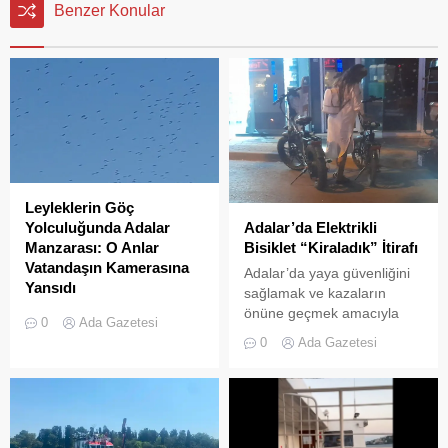
Benzer Konular
Leyleklerin Göç
Adalar’da Elektrikli
Yolculuğunda Adalar
Bisiklet “Kiraladık” İtirafı
Manzarası: O Anlar
Vatandaşın Kamerasına
Adalar’da yaya güvenliğini
Yansıdı
sağlamak ve kazaların
önüne geçmek amacıyla
Sonbahar göçüne başlayan
0
Ada Gazetesi
getirilen “elektrikli bisiklet
leylek sürülerinin Adalar
0
Ada Gazetesi
kiralama yasağı” adeta hiçe
semalarında uzun yolculuğu
sayılıyor. Kameralara
devam ediyor. Göçmen
yansıyan son görüntüler,
kuşların en önemli geçiş
yasağın delindiğini ve
güzergahlarından biri olan
denetimlerin yetersiz
İstanbul’da, yüzlerce