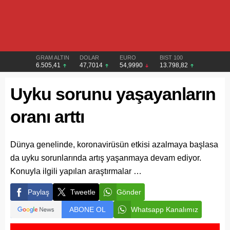
GRAM ALTIN
DOLAR
EURO
BIST 100
6.505,41
47,7014
54,9990
13.798,82
Uyku sorunu yaşayanların
oranı arttı
Dünya genelinde, koronavirüsün etkisi azalmaya başlasa
da uyku sorunlarında artış yaşanmaya devam ediyor.
Konuyla ilgili yapılan araştırmalar …
Paylaş
Tweetle
Gönder
ABONE OL
Whatsapp Kanalımız