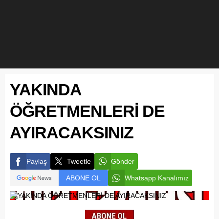
YAKINDA
ÖĞRETMENLERİ DE
AYIRACAKSINIZ
Paylaş
Tweetle
Gönder
ABONE OL
Whatsapp Kanalımız