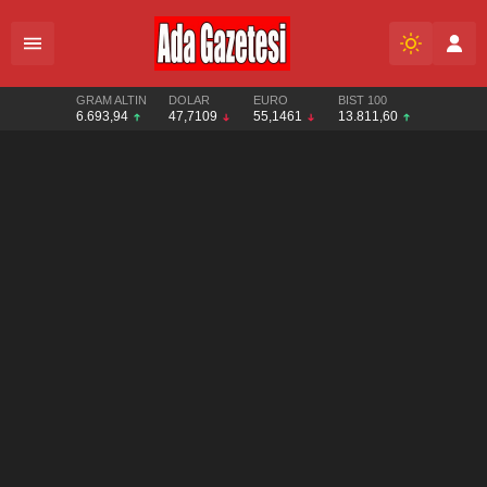
GRAM ALTIN
DOLAR
EURO
BIST 100
6.693,94
47,7109
55,1461
13.811,60