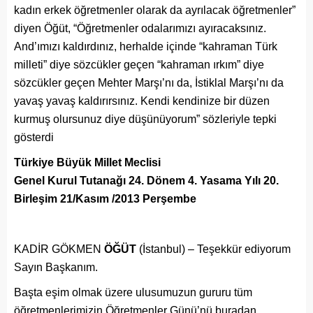
kadın erkek öğretmenler olarak da ayrılacak öğretmenler”
diyen Öğüt, “Öğretmenler odalarımızı ayıracaksınız.
And’ımızı kaldırdınız, herhalde içinde “kahraman Türk
milleti” diye sözcükler geçen “kahraman ırkım” diye
sözcükler geçen Mehter Marşı’nı da, İstiklal Marşı’nı da
yavaş yavaş kaldırırsınız. Kendi kendinize bir düzen
kurmuş olursunuz diye düşünüyorum” sözleriyle tepki
gösterdi
Türkiye Büyük Millet Meclisi
Genel Kurul Tutanağı
24. Dönem 4. Yasama Yılı
20.
Birleşim
21/Kasım /2013 Perşembe
KADİR GÖKMEN
ÖĞÜT
(İstanbul) – Teşekkür ediyorum
Sayın Başkanım.
Başta eşim olmak üzere ulusumuzun gururu tüm
öğretmenlerimizin Öğretmenler Günü’nü buradan