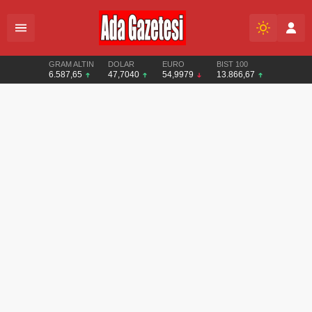
GRAM ALTIN
DOLAR
EURO
BIST 100
6.587,65
47,7040
54,9979
13.866,67