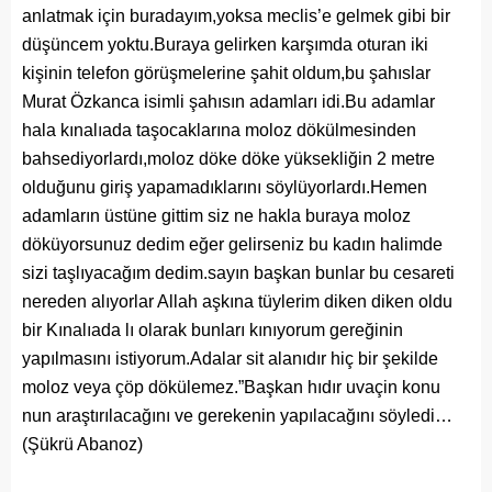
anlatmak için buradayım,yoksa meclis’e gelmek gibi bir
düşüncem yoktu.Buraya gelirken karşımda oturan iki
kişinin telefon görüşmelerine şahit oldum,bu şahıslar
Murat Özkanca isimli şahısın adamları idi.Bu adamlar
hala kınalıada taşocaklarına moloz dökülmesinden
bahsediyorlardı,moloz döke döke yüksekliğin 2 metre
olduğunu giriş yapamadıklarını söylüyorlardı.Hemen
adamların üstüne gittim siz ne hakla buraya moloz
döküyorsunuz dedim eğer gelirseniz bu kadın halimde
sizi taşlıyacağım dedim.sayın başkan bunlar bu cesareti
nereden alıyorlar Allah aşkına tüylerim diken diken oldu
bir Kınalıada lı olarak bunları kınıyorum gereğinin
yapılmasını istiyorum.Adalar sit alanıdır hiç bir şekilde
moloz veya çöp dökülemez.”Başkan hıdır uvaçin konu
nun araştırılacağını ve gerekenin yapılacağını söyledi…
(Şükrü Abanoz)