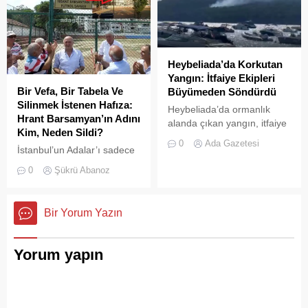
Heybeliada’da Korkutan
Yangın: İtfaiye Ekipleri
Bir Vefa, Bir Tabela Ve
Büyümeden Söndürdü
Silinmek İstenen Hafıza:
Heybeliada’da ormanlık
Hrant Barsamyan’ın Adını
alanda çıkan yangın, itfaiye
Kim, Neden Sildi?
ekiplerinin hızlı müdahalesi
0
Ada Gazetesi
İstanbul’un Adalar’ı sadece
sayesinde büyümeden ve
vapurların yanaştığı,
olası bir faciaya
0
Şükrü Abanoz
yazlıkçıların nefes aldığı
dönüşmeden söndürüldü.
toprak parçaları değildir;
aynı zamanda bu şehrin çok
Bir Yorum Yazın
kültürlü hafızası,
hoşgörünün ve ortak
yaşamın en canlı
Yorum yapın
tanıklarıdır.