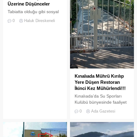
Üzerine Düşünceler
Tabiatta olduğu gibi sosyal
hayatta da boşluklar uzun
0
Haluk Direskeneli
süre karşılıksız kalmaz;
boşaltılan her alan, kısa
süre sonra yeni biçimlerle
doldurulmaya adaydır.
Kınalıada Mührü Kırılıp
Yere Düşen Restoran
İkinci Kez Mühürlendi!!!
Kınalıada’da Su Sporları
Kulübü bünyesinde faaliyet
gösteren bir restoran,
0
Ada Gazetesi
ruhsat usulsüzlüğü ve adres
uyuşmazlığı gerekçesiyle
Adalar Belediyesi tarafından
mühürlendi.