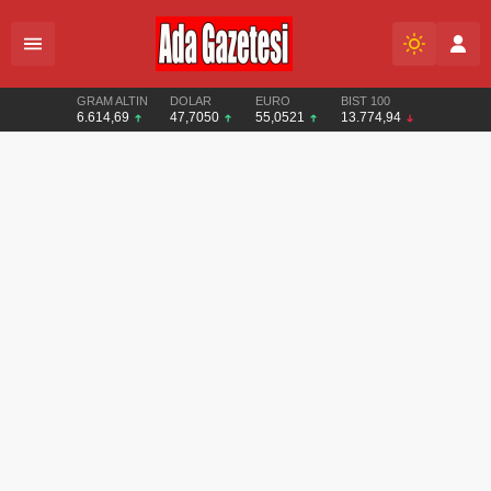
GRAM ALTIN
DOLAR
EURO
BIST 100
6.614,69
47,7050
55,0521
13.774,94