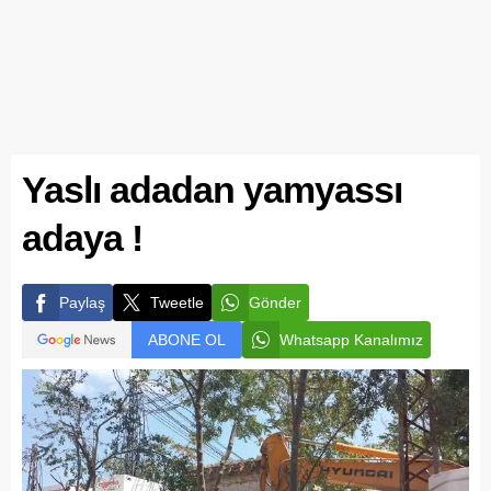
Yaslı adadan yamyassı
adaya !
Paylaş
Tweetle
Gönder
ABONE OL
Whatsapp Kanalımız