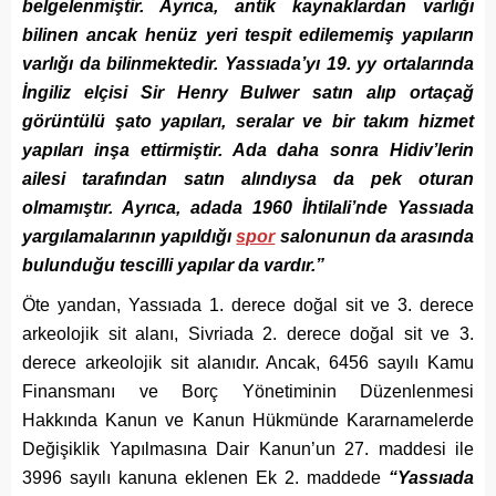
belgelenmiştir. Ayrıca, antik kaynaklardan varlığı
bilinen ancak henüz yeri tespit edilememiş yapıların
varlığı da bilinmektedir. Yassıada’yı 19. yy ortalarında
İngiliz elçisi Sir Henry Bulwer satın alıp ortaçağ
görüntülü şato yapıları, seralar ve bir takım hizmet
yapıları inşa ettirmiştir. Ada daha sonra Hidiv’lerin
ailesi tarafından satın alındıysa da pek oturan
olmamıştır. Ayrıca, adada 1960 İhtilali’nde Yassıada
yargılamalarının yapıldığı
spor
salonunun da arasında
bulunduğu tescilli yapılar da vardır.”
Öte yandan, Yassıada 1. derece doğal sit ve 3. derece
arkeolojik sit alanı, Sivriada 2. derece doğal sit ve 3.
derece arkeolojik sit alanıdır. Ancak, 6456 sayılı Kamu
Finansmanı ve Borç Yönetiminin Düzenlenmesi
Hakkında Kanun ve Kanun Hükmünde Kararnamelerde
Değişiklik Yapılmasına Dair Kanun’un 27. maddesi ile
3996 sayılı kanuna eklenen Ek 2. maddede
“Yassıada