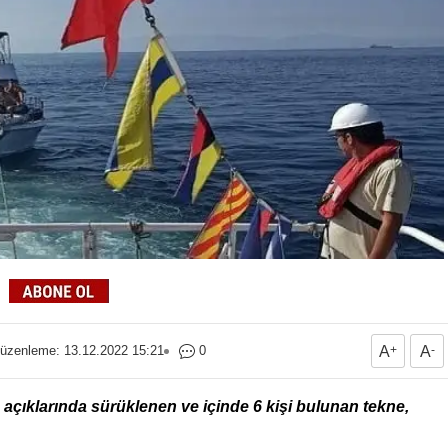
üzenleme: 13.12.2022 15:21
0
A
+
A
-
açıklarında sürüklenen ve içinde 6 kişi bulunan tekne,