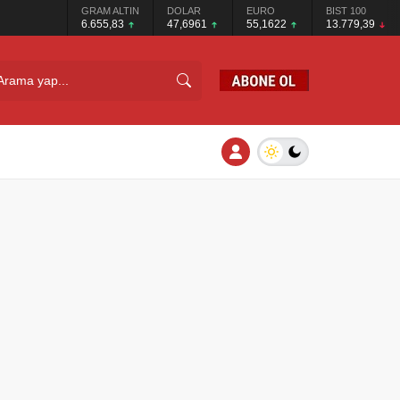
GRAM ALTIN
DOLAR
EURO
BIST 100
6.655,83
47,6961
55,1622
13.779,39