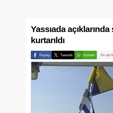
Yassıada açıklarında 
kurtarıldı
Paylaş
Tweetle
Gönder