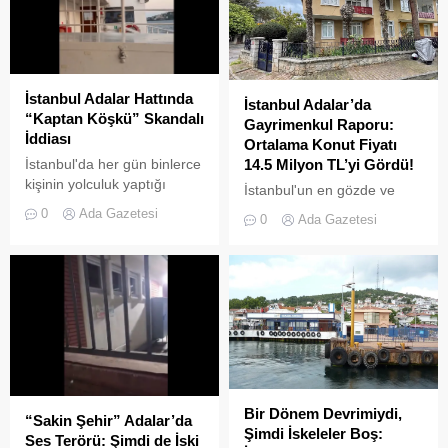
gerçekleştirildi.
denetimlerin yetersiz
kaldığını bir kez daha gözler
önüne serdi. Adalar’da
UKOME (Ulaşım
Koordinasyon Merkezi)
İstanbul Adalar Hattında
İstanbul Adalar’da
kararları doğrultusunda
“Kaptan Köşkü” Skandalı
Gayrimenkul Raporu:
ticari amaçlı elektrikli bisiklet
İddiası
Ortalama Konut Fiyatı
ve scooter kiralama
İstanbul'da her gün binlerce
14.5 Milyon TL’yi Gördü!
faaliyetleri yasaklanmış
kişinin yolculuk yaptığı
durumda....
İstanbul'un en gözde ve
Adalar hattında kaydedilen
tarihi lokasyonlarından biri
0
Ada Gazetesi
0
Ada Gazetesi
görüntüler "bu kadarına da
olan Adalar ilçesinde,
pes" dedirtti
gayrimenkul piyasasındaki
hareketlilik dikkat çekiyor.
Bir Dönem Devrimiydi,
“Sakin Şehir” Adalar’da
Şimdi İskeleler Boş:
Ses Terörü: Şimdi de İski