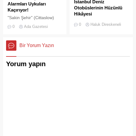
İstanbul Deniz
Alarmları Uykuları
Otobüslerinin Hüzünlü
Kaçırıyor!
Hikâyesi
"Sakin Şehir" (Cittaslow)
2000’li yılların başında
adayı olan İstanbul’un incisi
0
Haluk Direskeneli
0
Ada Gazetesi
İstanbul’da deniz ulaşımı,
Adalar'da gürültü kirliliği
sadece bir seyahat aracı
bitmek bilmiyor.
değil; Adalar ile kent
Bir Yorum Yazın
merkezi arasında kurulan
tıkır tıkır işleyen, prestijli ve
konforlu güvenli bir yaşam
Yorum yapın
ritmiydi.