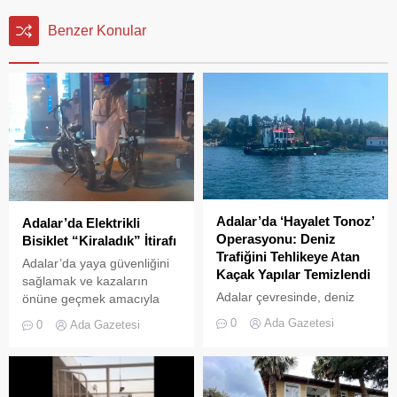
Benzer Konular
Adalar’da ‘Hayalet Tonoz’
Adalar’da Elektrikli
Operasyonu: Deniz
Bisiklet “Kiraladık” İtirafı
Trafiğini Tehlikeye Atan
Adalar’da yaya güvenliğini
Kaçak Yapılar Temizlendi
sağlamak ve kazaların
Adalar çevresinde, deniz
önüne geçmek amacıyla
trafiğini tehlikeye sokan ve
getirilen “elektrikli bisiklet
0
Ada Gazetesi
0
Ada Gazetesi
çevre kirliliğine neden olan
kiralama yasağı” adeta hiçe
usulsüz tonozlara yönelik
sayılıyor. Kameralara
geniş çaplı bir temizlik ve
yansıyan son görüntüler,
denetim operasyonu
yasağın delindiğini ve