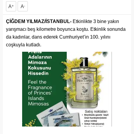
A
+
A
-
ÇİĞDEM YILMAZ/İSTANBUL-
Etkinlikte 3 bine yakın
yarışmacı beş kilometre boyunca koştu. Etkinlik sonunda
da kadınlar, dans ederek Cumhuriyet’in 100. yılını
coşkuyla kutladı.