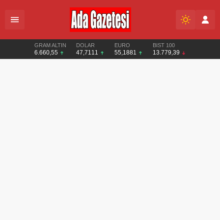
GRAM ALTIN
DOLAR
EURO
BIST 100
6.660,55
47,7111
55,1881
13.779,39