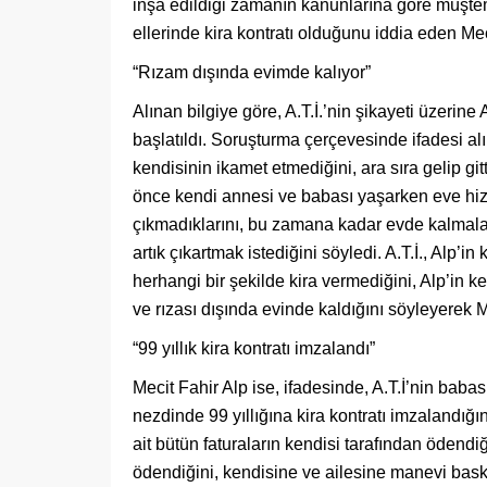
inşa edildiği zamanın kanunlarına göre müştemil
ellerinde kira kontratı olduğunu iddia eden Meci
“Rızam dışında evimde kalıyor”
Alınan bilgiye göre, A.T.İ.’nin şikayeti üzerin
başlatıldı. Soruşturma çerçevesinde ifadesi al
kendisinin ikamet etmediğini, ara sıra gelip gitt
önce kendi annesi ve babası yaşarken eve hiz
çıkmadıklarını, bu zamana kadar evde kalmala
artık çıkartmak istediğini söyledi. A.T.İ., Alp’
herhangi bir şekilde kira vermediğini, Alp’in 
ve rızası dışında evinde kaldığını söyleyerek Me
“99 yıllık kira kontratı imzalandı”
Mecit Fahir Alp ise, ifadesinde, A.T.İ’nin baba
nezdinde 99 yıllığına kira kontratı imzalandığı
ait bütün faturaların kendisi tarafından ödendi
ödendiğini, kendisine ve ailesine manevi baskı 