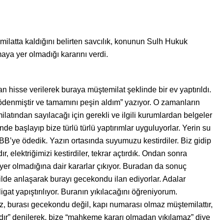
latta kaldığını belirten savcılık, konunun Sulh Hukuk
ya yer olmadığı kararını verdi.
an hisse verilerek buraya müştemilat şeklinde bir ev yaptırıldı.
n ödenmiştir ve tamamını peşin aldım” yazıyor. O zamanların
latından sayılacağı için gerekli ve ilgili kurumlardan belgeler
de başlayıp bize türlü türlü yaptırımlar uyguluyorlar. Yerin su
 İBB’ye ödedik. Yazın ortasında suyumuzu kestirdiler. Biz gidip
ır, elektriğimizi kestirdiler, tekrar açtırdık. Ondan sonra
 yer olmadığına dair kararlar çıkıyor. Buradan da sonuç
ilde anlaşarak burayı gecekondu ilan ediyorlar. Adalar
gat yapıştırılıyor. Buranın yıkılacağını öğreniyorum.
ız, burası gecekondu değil, kapı numarası olmaz müştemilattır,
lıdır” denilerek, bize “mahkeme kararı olmadan yıkılamaz” diye