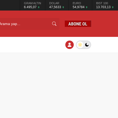
GRAM ALTIN
DOLAR
EURO
BIST 100
6.495,07
47,5633
54,9784
13.703,13