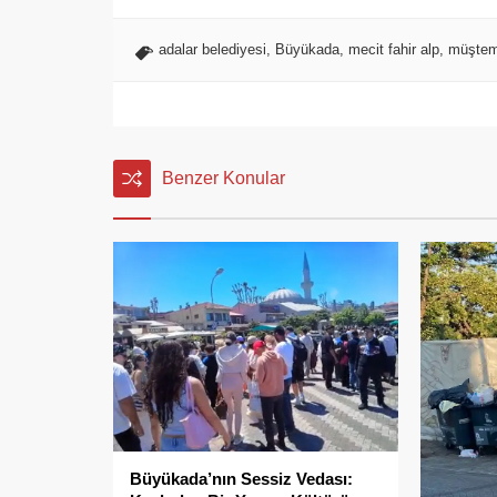
adalar belediyesi
,
Büyükada
,
mecit fahir alp
,
müştem
Benzer Konular
Büyükada’nın Sessiz Vedası: