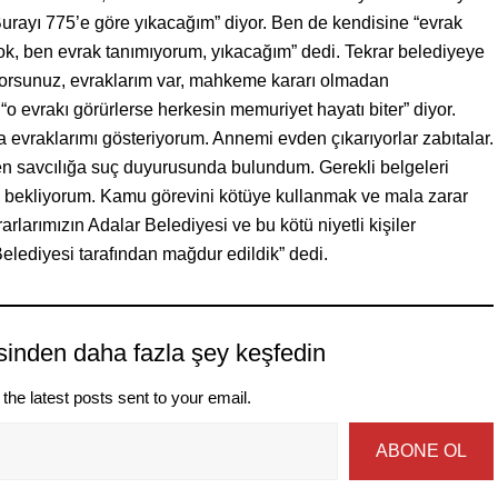
“Burayı 775’e göre yıkacağım” diyor. Ben de kendisine “evrak
ok, ben evrak tanımıyorum, yıkacağım” dedi. Tekrar belediyeye
pıyorsunuz, evraklarım var, mahkeme kararı olmadan
o evrakı görürlerse herkesin memuriyet hayatı biter” diyor.
evraklarımı gösteriyorum. Annemi evden çıkarıyorlar zabıtalar.
den savcılığa suç duyurusunda bulundum. Gerekli belgeleri
nı bekliyorum. Kamu görevini kötüye kullanmak ve mala zarar
rarlarımızın Adalar Belediyesi ve bu kötü niyetli kişiler
elediyesi tarafından mağdur edildik” dedi.
sinden daha fazla şey keşfedin
the latest posts sent to your email.
ABONE OL