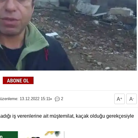
üzenleme: 13.12.2022 15:11
2
A
+
A
-
adığı iş verenlerine ait müştemilat, kaçak olduğu gerekçesiyle