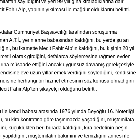
attan sayıldığını ve yeri 99 yıllığına kiraladıklarına dair
t Fahir Alp, yapının yıkılması ile mağdur olduklarını belirtti.
e Adalar Cumhuriyet Başsavcılığı tarafından soruşturma
ınan A.T.İ., yerin anne babasından kaldığını, bu yerde şu an
iğini, bu ikamette Mecit Fahir Alp’ın kaldığını, bu kişinin 20 yıl
metli olarak girdiğini, defalarca söylemesine rağmen evden
rına müsaade ettiğini ancak uygunsuz davranış gerekçesiyle
in kendisine eve uzun yıllar emek verdiğini söylediğini, kendisine
kendisine herhangi bir hizmet etmesinin söz konusu olmadığını
cit Fahir Alp’ten şikayetçi olduğunu belirtti.
sı ile kendi babası arasında 1976 yılında Beyoğlu 16. Noterliği
nı, bu kira kontratına göre taşınmazda yaşadığını, müştemilata
ğini, küçüklükten beri burada kaldığını, kira bedelinin peşin
yapıldığını, müştemilatın bakımını ve temizliğini annesi ile