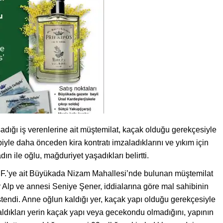
adığı iş verenlerine ait müştemilat, kaçak olduğu gerekçesiyle
biyle daha önceden kira kontratı imzaladıklarını ve yıkım için
n ile oğlu, mağduriyet yaşadıkları belirtti.
.F.’ye ait Büyükada Nizam Mahallesi’nde bulunan müştemilat
r Alp ve annesi Seniye Şener, iddialarına göre mal sahibinin
 istendi. Anne oğlun kaldığı yer, kaçak yapı olduğu gerekçesiyle
Kaldıkları yerin kaçak yapı veya gecekondu olmadığını, yapının