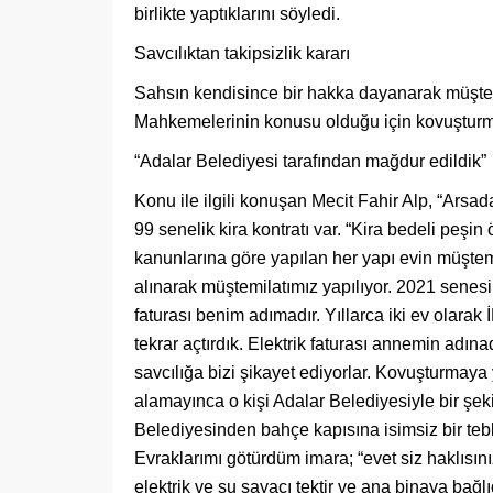
birlikte yaptıklarını söyledi.
Savcılıktan takipsizlik kararı
Sahsın kendisince bir hakka dayanarak müştemi
Mahkemelerinin konusu olduğu için kovuşturma
“Adalar Belediyesi tarafından mağdur edildik”
Konu ile ilgili konuşan Mecit Fahir Alp, “Arsad
99 senelik kira kontratı var. “Kira bedeli peşi
kanunlarına göre yapılan her yapı evin müştemi
alınarak müştemilatımız yapılıyor. 2021 senesin
faturası benim adımadır. Yıllarca iki ev olarak
tekrar açtırdık. Elektrik faturası annemin adınad
savcılığa bizi şikayet ediyorlar. Kovuşturmaya
alamayınca o kişi Adalar Belediyesiyle bir şek
Belediyesinden bahçe kapısına isimsiz bir tebli
Evraklarımı götürdüm imara; “evet siz haklısın
elektrik ve su sayacı tektir ve ana binaya bağ