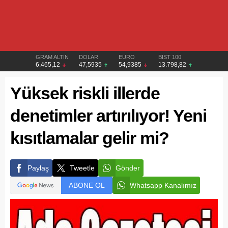
GRAM ALTIN
DOLAR
EURO
BIST 100
6.465,12
47,5935
54,9385
13.798,82
Yüksek riskli illerde
denetimler artırılıyor! Yeni
kısıtlamalar gelir mi?
Paylaş
Tweetle
Gönder
ABONE OL
Whatsapp Kanalımız