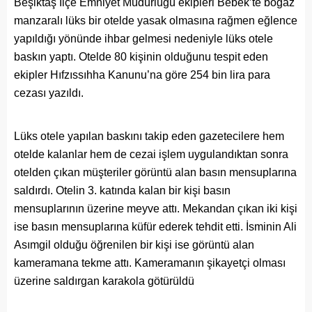
Beşiktaş İlçe Emniyet Müdürlüğü ekipleri Bebek’te boğaz
manzaralı lüks bir otelde yasak olmasına rağmen eğlence
yapıldığı yönünde ihbar gelmesi nedeniyle lüks otele
baskın yaptı. Otelde 80 kişinin olduğunu tespit eden
ekipler Hıfzıssıhha Kanunu’na göre 254 bin lira para
cezası yazıldı.
Lüks otele yapılan baskını takip eden gazetecilere hem
otelde kalanlar hem de cezai işlem uygulandıktan sonra
otelden çıkan müşteriler görüntü alan basın mensuplarına
saldırdı. Otelin 3. katında kalan bir kişi basın
mensuplarının üzerine meyve attı. Mekandan çıkan iki kişi
ise basın mensuplarına küfür ederek tehdit etti. İsminin Ali
Asımgil olduğu öğrenilen bir kişi ise görüntü alan
kameramana tekme attı. Kameramanın şikayetçi olması
üzerine saldırgan karakola götürüldü