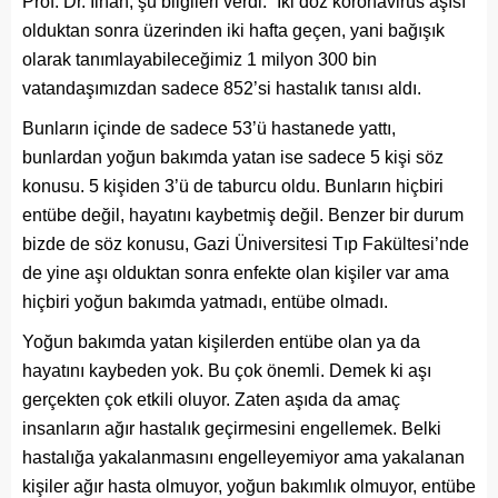
Prof. Dr. İlhan, şu bilgileri verdi: “İki doz koronavirüs aşısı
olduktan sonra üzerinden iki hafta geçen, yani bağışık
olarak tanımlayabileceğimiz 1 milyon 300 bin
vatandaşımızdan sadece 852’si hastalık tanısı aldı.
Bunların içinde de sadece 53’ü hastanede yattı,
bunlardan yoğun bakımda yatan ise sadece 5 kişi söz
konusu. 5 kişiden 3’ü de taburcu oldu. Bunların hiçbiri
entübe değil, hayatını kaybetmiş değil. Benzer bir durum
bizde de söz konusu, Gazi Üniversitesi Tıp Fakültesi’nde
de yine aşı olduktan sonra enfekte olan kişiler var ama
hiçbiri yoğun bakımda yatmadı, entübe olmadı.
Yoğun bakımda yatan kişilerden entübe olan ya da
hayatını kaybeden yok. Bu çok önemli. Demek ki aşı
gerçekten çok etkili oluyor. Zaten aşıda da amaç
insanların ağır hastalık geçirmesini engellemek. Belki
hastalığa yakalanmasını engelleyemiyor ama yakalanan
kişiler ağır hasta olmuyor, yoğun bakımlık olmuyor, entübe