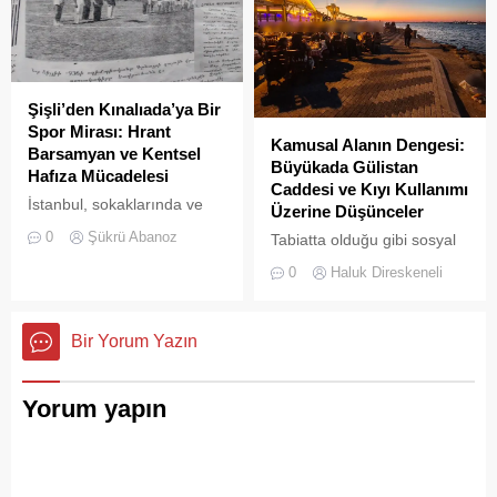
Şişli’den Kınalıada’ya Bir
Spor Mirası: Hrant
Kamusal Alanın Dengesi:
Barsamyan ve Kentsel
Büyükada Gülistan
Hafıza Mücadelesi
Caddesi ve Kıyı Kullanımı
İstanbul, sokaklarında ve
Üzerine Düşünceler
yeşil sahalarında
0
Şükrü Abanoz
Tabiatta olduğu gibi sosyal
yüzyıllardır biriktirdiği çok
hayatta da boşluklar uzun
kültürlü mirasıyla yaşayan
0
Haluk Direskeneli
süre karşılıksız kalmaz;
devasa bir hafıza
boşaltılan her alan, kısa
mekânıdır.
süre sonra yeni biçimlerle
Bir Yorum Yazın
doldurulmaya adaydır.
Yorum yapın