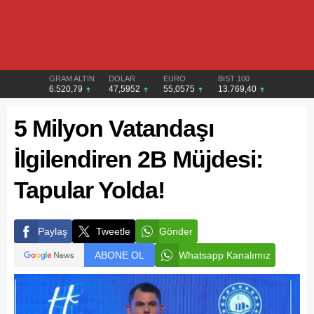
GRAM ALTIN
DOLAR
EURO
BIST 100
6.520,79
47,5952
55,0575
13.769,40
5 Milyon Vatandaşı
İlgilendiren 2B Müjdesi:
Tapular Yolda!
Paylaş
Tweetle
Gönder
ABONE OL
Whatsapp Kanalımız