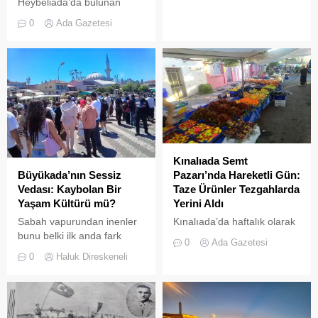
Heybeliada’da bulunan
askeri okul binasının
0
Ada Gazetesi
çatısında, tamirat
çalışmaları sırasında yangın
çıktı. Gökyüzünü kaplayan
yoğun duman paniğe neden
olurken, itfaiye ekipleri
yangına hızla müdahale etti.
Kınalıada Semt
Büyükada’nın Sessiz
Pazarı’nda Hareketli Gün:
Vedası: Kaybolan Bir
Taze Ürünler Tezgahlarda
Yaşam Kültürü mü?
Yerini Aldı
Sabah vapurundan inenler
Kınalıada’da haftalık olarak
bunu belki ilk anda fark
kurulan semt pazarı, ada
0
Ada Gazetesi
etmeyebilir. Ama
sakinleri ve ziyaretçilerin
0
Haluk Direskeneli
Büyükada’yı elli, altmış yıldır
katılımıyla her zamanki
tanıyanlar bilir; adanın sesi
canlılığına ulaştı.
ve adımları değişti