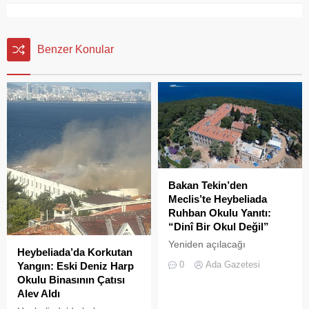
Benzer Konular
Bakan Tekin’den
Meclis’te Heybeliada
Ruhban Okulu Yanıtı:
“Dinî Bir Okul Değil”
Yeniden açılacağı
Heybeliada’da Korkutan
iddialarıyla son dönemde
0
Ada Gazetesi
Yangın: Eski Deniz Harp
kamuoyunda sıkça tartışılan
Okulu Binasının Çatısı
Heybeliada Ruhban Okulu,
Alev Aldı
TBMM gündemine taşındı