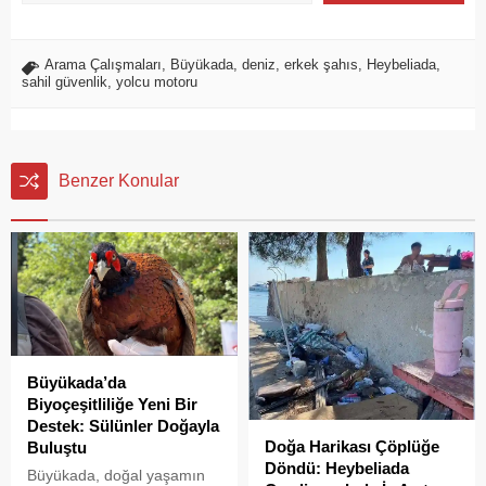
Arama Çalışmaları
,
Büyükada
,
deniz
,
erkek şahıs
,
Heybeliada
,
sahil güvenlik
,
yolcu motoru
Benzer Konular
Büyükada’da
Biyoçeşitliliğe Yeni Bir
Destek: Sülünler Doğayla
Doğa Harikası Çöplüğe
Buluştu
Döndü: Heybeliada
Büyükada, doğal yaşamın