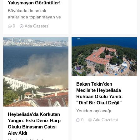
Yakışmayan Görüntüler!
Büyükada’da sokak
aralarında toplanmayan ve
biriken çöpler vatandaşların
0
Ada Gazetesi
tepkisine neden
oluyor.Özellikle yaz
aylarında hem yerli hem de
yabancı turistlerin akınına
uğrayan Büyükada’da,
çevre temizliği konusunda
yaşanan aksaklıklar adeta
pes dedirtti. Adanın tarihi ve
doğal güzellikleriyle süslü
Bakan Tekin’den
sokaklarından yansıyan son
Meclis’te Heybeliada
görüntüler, çevre sağlığı
Ruhban Okulu Yanıtı:
açısından tehlike çanlarının
“Dinî Bir Okul Değil”
çaldığını gösteriyor. Çöpler
Yeniden açılacağı
Konteynerlere Sığmıyor,...
Heybeliada’da Korkutan
iddialarıyla son dönemde
0
Ada Gazetesi
Yangın: Eski Deniz Harp
kamuoyunda sıkça tartışılan
Okulu Binasının Çatısı
Heybeliada Ruhban Okulu,
Alev Aldı
TBMM gündemine taşındı