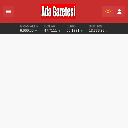
GRAM ALTIN
DOLAR
EURO
BIST 100
6.660,55
47,7111
55,1881
13.779,39