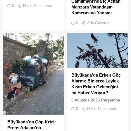
Çamlimanı’nda İç Acıtan
korunması ve biyolojik
0
Haluk Direskeneli
Manzara Vatandaşın
çeşitliliğin
Kamerasına Yansıdı
zenginleştirilmesine yönelik
Heybeliada’da yer alan
önemli bir uygulamaya daha
0
Ada Gazetesi
Çamlimanı Koyu,
ev sahipliği yapıyor. Tarım
duyarsızlık ve hizmet
ve Orman Bakanlığı Doğa
eksikliğinin kurbanı oldu.
Koruma ve Milli Parklar
Doğal güzelliğiyle bilinen
(DKMP) Genel Müdürlüğü
koyun her köşesinin çöple
tarafından Polonezköy
dolduğu o anlar, bir
Sülün Üretim İstasyonu’nda
vatandaşın kamerasına
yetiştirilen yüzlerce sülün,
saniye saniye yansıdı.
Temmuz 2026’da
Yeşille mavinin kucaklaştığı,
Büyükada’nın ormanlık
Büyükada’da Erken Göç
İstanbulluların nefes almak
alanlarında doğal yaşama
Alarmı: Binlerce Leylek
için akın ettiği Heybeliada
bırakıldı. Projenin temel
Kışın Erken Geleceğini
Çamlimanı, bugünlerde
amacı, hem sülün
mi Haber Veriyor?
eşsiz manzarasıyla değil,
popülasyonunu...
6 Ağustos 2026 Perşembe
çevre felaketini andıran
günü öğle saatlerinde, saat
kirliliğiyle gündemde. Bir
0
Haluk Direskeneli
14:00 sularında Büyükada
vatandaş tarafından...
semalarında doğanın en
Büyükada’da Çöp Krizi:
görkemli görsel
Prens Adaları’na
şölenlerinden biri yaşandı.