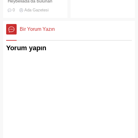
Heybeliada’da bulunan
askeri okul binasının
0
Ada Gazetesi
çatısında, tamirat
çalışmaları sırasında yangın
çıktı. Gökyüzünü kaplayan
Bir Yorum Yazın
yoğun duman paniğe neden
olurken, itfaiye ekipleri
yangına hızla müdahale etti.
Yorum yapın