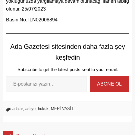
yokluğunuzda yargılamaya devam olunacağı ilanen tebliğ
olunur. 25/07/2023
Basın No: ILN02008894
Ada Gazetesi sitesinden daha fazla şey
keşfedin
Subscribe to get the latest posts sent to your email.
ABONE OL
adalar
,
asliye
,
hukuk
,
MERİ VASİT