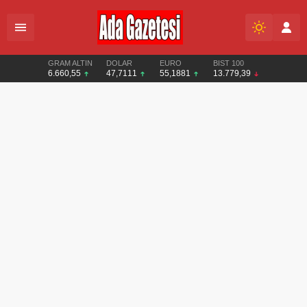
GRAM ALTIN
DOLAR
EURO
BIST 100
6.660,55
47,7111
55,1881
13.779,39