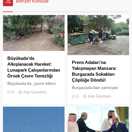
Benzer Konular
Büyükada’da
Prens Adaları’na
Alkışlanacak Hareket:
Yakışmayan Manzara:
Lunapark Çalışanlarından
Burgazada Sokakları
Örnek Çevre Temizliği
Çöplüğe Döndü!
Büyükada’da, çevre bilinci
Burgazada’dan yansıyan
ve doğa sevgisi adına
0
Ada Gazetesi
son görüntüler pes dedirtti.
yüzleri güldüren bir olay
0
Ada Gazetesi
Adanın sokaklarında dağ
yaşandı. Adanın önemli
gibi biriken çöpler, plastik
cazibe merkezlerinden biri
kasalar ve tahta paletler
olan Lunapark (Birlik
hem ada sakinlerini hem de
Meydanı) bölgesindeki
ziyaretçileri isyan ettirdi.
çalışanlar, kendi
Sokaklar Hurdalığı Andırıyor
inisiyatifleriyle başlattıkları