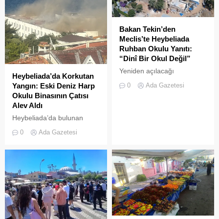
Bakan Tekin’den
Meclis’te Heybeliada
Ruhban Okulu Yanıtı:
“Dinî Bir Okul Değil”
Yeniden açılacağı
Heybeliada’da Korkutan
iddialarıyla son dönemde
0
Ada Gazetesi
Yangın: Eski Deniz Harp
kamuoyunda sıkça tartışılan
Okulu Binasının Çatısı
Heybeliada Ruhban Okulu,
Alev Aldı
TBMM gündemine taşındı
Heybeliada’da bulunan
askeri okul binasının
0
Ada Gazetesi
çatısında, tamirat
çalışmaları sırasında yangın
çıktı. Gökyüzünü kaplayan
yoğun duman paniğe neden
olurken, itfaiye ekipleri
yangına hızla müdahale etti.