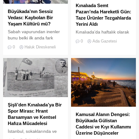
Kınalıada Semt
Büyükada’nın Sessiz
Pazarı’nda Hareketli Gün:
Vedası: Kaybolan Bir
Taze Ürünler Tezgahlarda
Yaşam Kültürü mü?
Yerini Aldı
Sabah vapurundan inenler
Kınalıada’da haftalık olarak
bunu belki ilk anda fark
kurulan semt pazarı, ada
0
Ada Gazetesi
etmeyebilir. Ama
sakinleri ve ziyaretçilerin
0
Haluk Direskeneli
Büyükada’yı elli, altmış yıldır
katılımıyla her zamanki
tanıyanlar bilir; adanın sesi
canlılığına ulaştı.
ve adımları değişti
Şişli’den Kınalıada’ya Bir
Spor Mirası: Hrant
Kamusal Alanın Dengesi:
Barsamyan ve Kentsel
Büyükada Gülistan
Hafıza Mücadelesi
Caddesi ve Kıyı Kullanımı
İstanbul, sokaklarında ve
Üzerine Düşünceler
yeşil sahalarında