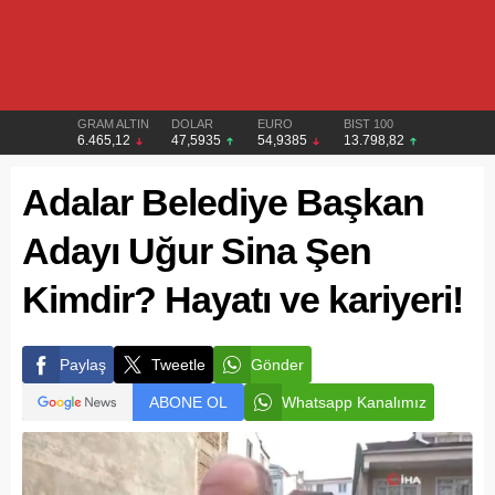
GRAM ALTIN
DOLAR
EURO
BIST 100
6.465,12
47,5935
54,9385
13.798,82
Adalar Belediye Başkan
Adayı Uğur Sina Şen
Kimdir? Hayatı ve kariyeri!
Paylaş
Tweetle
Gönder
ABONE OL
Whatsapp Kanalımız