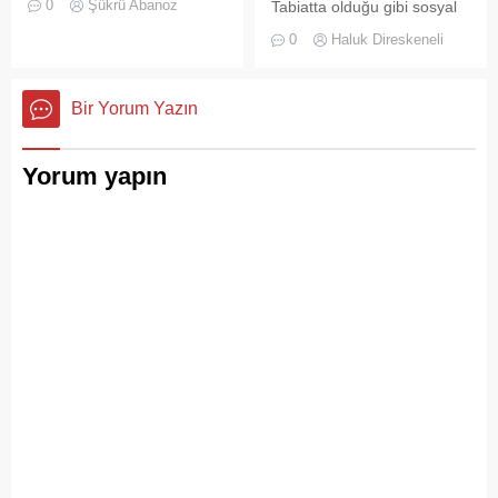
0
Şükrü Abanoz
Tabiatta olduğu gibi sosyal
yüzyıllardır biriktirdiği çok
hayatta da boşluklar uzun
kültürlü mirasıyla yaşayan
0
Haluk Direskeneli
süre karşılıksız kalmaz;
devasa bir hafıza
boşaltılan her alan, kısa
mekânıdır.
süre sonra yeni biçimlerle
Bir Yorum Yazın
doldurulmaya adaydır.
Yorum yapın