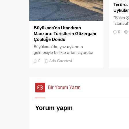
Terörü:
Uykular
"Sakin Ş
İstanbul’
Büyükada’da Utandıran
kirliliği 
0
Manzara: Turistlerin Güzergahı
Çöplüğe Döndü
Büyükada’da, yaz aylarının
gelmesiyle birlikte artan ziyaretçi
yoğunluğu, temizlik ve çöp toplama
0
Ada Gazetesi
hizmetlerindeki aksaklıkları bir kez
daha gözler önüne serdi.
Bir Yorum Yazın
Yorum yapın