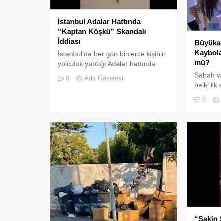
İstanbul Adalar Hattında
“Kaptan Köşkü” Skandalı
İddiası
Büyükad
Kaybola
İstanbul'da her gün binlerce kişinin
mü?
yolculuk yaptığı Adalar hattında
kaydedilen görüntüler "bu kadarına
Sabah v
0
Ada Gazetesi
da pes" dedirtti
belki il
Büyükada’
0
tanıyanla
adımları
“Sakin 