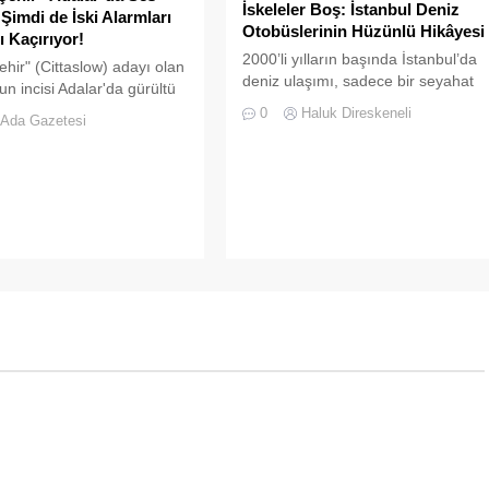
İskeleler Boş: İstanbul Deniz
 Şimdi de İski Alarmları
Otobüslerinin Hüzünlü Hikâyesi
ı Kaçırıyor!
2000’li yılların başında İstanbul’da
ehir" (Cittaslow) adayı olan
deniz ulaşımı, sadece bir seyahat
un incisi Adalar'da gürültü
aracı değil; Adalar ile kent merkezi
bitmek bilmiyor.
0
Haluk Direskeneli
Ada Gazetesi
arasında kurulan tıkır tıkır işleyen,
prestijli ve konforlu güvenli bir
yaşam ritmiydi.