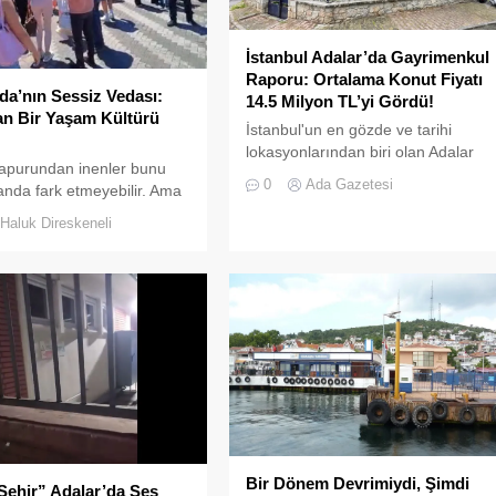
İstanbul Adalar’da Gayrimenkul
Raporu: Ortalama Konut Fiyatı
a’nın Sessiz Vedası:
14.5 Milyon TL’yi Gördü!
n Bir Yaşam Kültürü
İstanbul'un en gözde ve tarihi
lokasyonlarından biri olan Adalar
apurundan inenler bunu
ilçesinde, gayrimenkul
0
Ada Gazetesi
k anda fark etmeyebilir. Ama
piyasasındaki hareketlilik dikkat
yı elli, altmış yıldır
çekiyor.
Haluk Direskeneli
r bilir; adanın sesi ve
 değişti
Bir Dönem Devrimiydi, Şimdi
Şehir” Adalar’da Ses