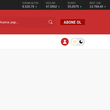
GRAM ALTIN
DOLAR
EURO
BIST 100
6.520,79
47,5952
55,0575
13.769,40