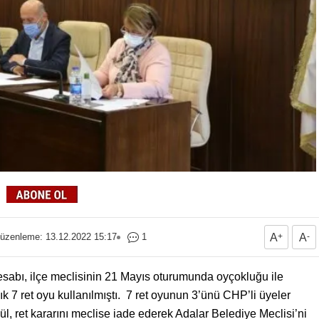
üzenleme: 13.12.2022 15:17
1
A
+
A
-
hesabı, ilçe meclisinin 21 Mayıs oturumunda oyçokluğu ile
k 7 ret oyu kullanılmıştı. 7 ret oyunun 3’ünü CHP’li üyeler
, ret kararını meclise iade ederek Adalar Belediye Meclisi’ni