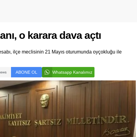
nı, o karara dava açtı
hesabı, ilçe meclisinin 21 Mayıs oturumunda oyçokluğu ile
ABONE OL
Whatsapp Kanalımız