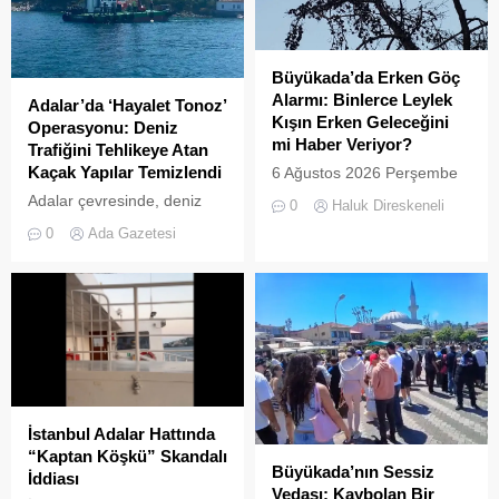
çevre temizliği konusunda
faaliyetleri yasaklanmış
yaşanan aksaklıklar adeta
durumda....
pes dedirtti. Adanın tarihi ve
doğal güzellikleriyle süslü
Büyükada’da Erken Göç
sokaklarından yansıyan son
Alarmı: Binlerce Leylek
Adalar’da ‘Hayalet Tonoz’
görüntüler, çevre sağlığı
Kışın Erken Geleceğini
Operasyonu: Deniz
açısından tehlike çanlarının
mi Haber Veriyor?
Trafiğini Tehlikeye Atan
çaldığını gösteriyor. Çöpler
Kaçak Yapılar Temizlendi
6 Ağustos 2026 Perşembe
Konteynerlere Sığmıyor,...
günü öğle saatlerinde, saat
Adalar çevresinde, deniz
0
Haluk Direskeneli
14:00 sularında Büyükada
trafiğini tehlikeye sokan ve
0
Ada Gazetesi
semalarında doğanın en
çevre kirliliğine neden olan
görkemli görsel
usulsüz tonozlara yönelik
şölenlerinden biri yaşandı.
geniş çaplı bir temizlik ve
denetim operasyonu
gerçekleştirildi.
İstanbul Adalar Hattında
“Kaptan Köşkü” Skandalı
Büyükada’nın Sessiz
İddiası
Vedası: Kaybolan Bir