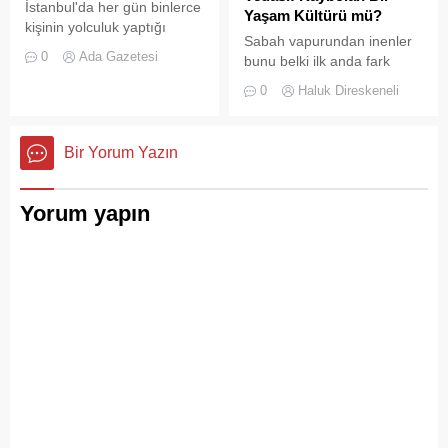
İstanbul'da her gün binlerce
Yaşam Kültürü mü?
kişinin yolculuk yaptığı
Sabah vapurundan inenler
Adalar hattında kaydedilen
0
Ada Gazetesi
bunu belki ilk anda fark
görüntüler "bu kadarına da
etmeyebilir. Ama
pes" dedirtti
0
Haluk Direskeneli
Büyükada’yı elli, altmış yıldır
tanıyanlar bilir; adanın sesi
ve adımları değişti
Bir Yorum Yazın
Yorum yapın