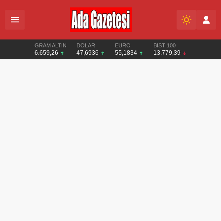
GRAM ALTIN
DOLAR
EURO
BIST 100
6.659,26
47,6936
55,1834
13.779,39