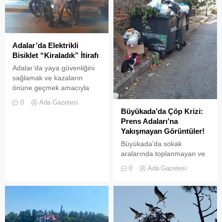
Adalar’da Elektrikli
Bisiklet “Kiraladık” İtirafı
Adalar’da yaya güvenliğini
sağlamak ve kazaların
önüne geçmek amacıyla
getirilen “elektrikli bisiklet
0
Ada Gazetesi
kiralama yasağı” adeta hiçe
Büyükada’da Çöp Krizi:
sayılıyor. Kameralara
Prens Adaları’na
yansıyan son görüntüler,
Yakışmayan Görüntüler!
yasağın delindiğini ve
Büyükada’da sokak
denetimlerin yetersiz
aralarında toplanmayan ve
kaldığını bir kez daha gözler
biriken çöpler vatandaşların
önüne serdi. Adalar’da
0
Ada Gazetesi
tepkisine neden
UKOME (Ulaşım
oluyor.Özellikle yaz
Koordinasyon Merkezi)
aylarında hem yerli hem de
kararları doğrultusunda
yabancı turistlerin akınına
ticari amaçlı elektrikli bisiklet
uğrayan Büyükada’da,
ve scooter kiralama